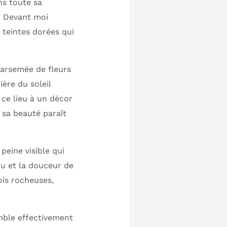
ns toute sa
. Devant moi
 teintes dorées qui
 parsemée de fleurs
ière du soleil
e lieu à un décor
 sa beauté paraît
eine visible qui
ru et la douceur de
ois rocheuses,
mble effectivement