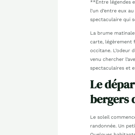
**Entre légendes et
l’un d’entre eux a
spectaculaire qui s
La brume matinale 
carte, légèrement f
occitane. L’odeur 
venu chercher l’av
spectaculaires et e
Le départ
bergers 
Le soleil commence
randonnée. Un peti
Quelques habitants