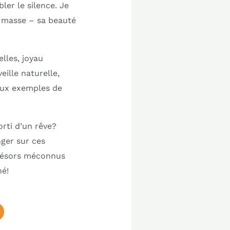
ler le silence. Je
e masse – sa beauté
lles, joyau
ille naturelle,
eaux exemples de
orti d’un rêve?
ger sur ces
trésors méconnus
hé!