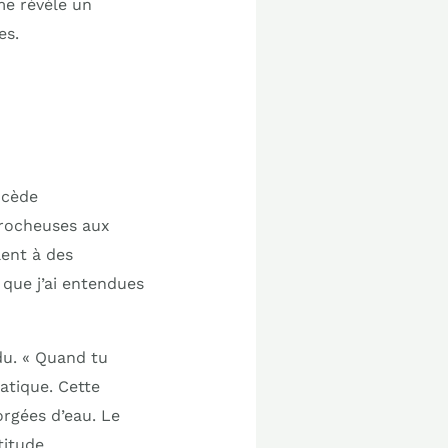
me révèle un
es.
 cède
 rocheuses aux
lent à des
 que j’ai entendues
du. « Quand tu
matique. Cette
rgées d’eau. Le
titude.