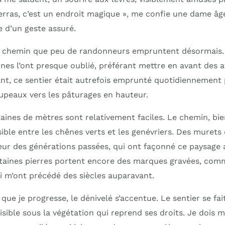
erras, c’est un endroit magique », me confie une dame âg
re d’un geste assuré.
e chemin que peu de randonneurs empruntent désormais. 
nes l’ont presque oublié, préférant mettre en avant des a
ant, ce sentier était autrefois emprunté quotidiennement 
upeaux vers les pâturages en hauteur.
aines de mètres sont relativement faciles. Le chemin, bi
sible entre les chênes verts et les genévriers. Des murets
ur des générations passées, qui ont façonné ce paysage 
rtaines pierres portent encore des marques gravées, co
ui m’ont précédé des siècles auparavant.
que je progresse, le dénivelé s’accentue. Le sentier se fait
isible sous la végétation qui reprend ses droits. Je dois m