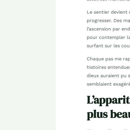
Le sentier devient 
progresser. Des mar
l’ascension par en
pour contempler la
surfant sur les cou
Chaque pas me rapp
histoires entendues
dieux auraient pu 
semblaient exagéré
L’appari
plus bea