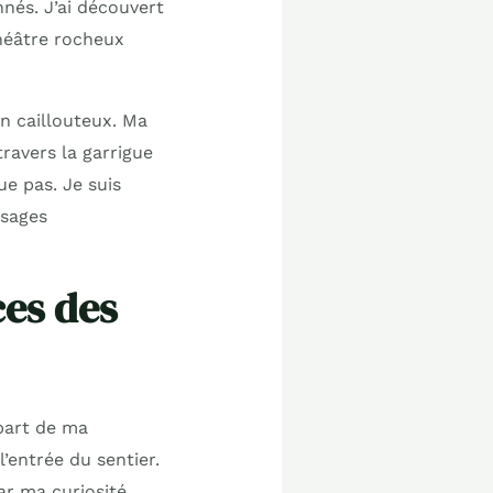
nnés. J’ai découvert
héâtre rocheux
n caillouteux. Ma
ravers la garrigue
e pas. Je suis
ysages
ces des
part de ma
’entrée du sentier.
ar ma curiosité