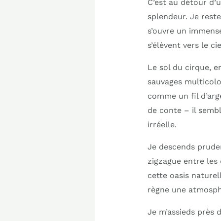
C’est au détour d’u
splendeur. Je rest
s’ouvre un immense
s’élèvent vers le 
Le sol du cirque, e
sauvages multicolor
comme un fil d’ar
de conte – il semb
irréelle.
Je descends prudem
zigzague entre les
cette oasis naturel
règne une atmosphè
Je m’assieds près 