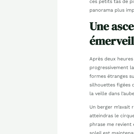
ces petits tas de p
panorama plus impr
Une asce
émervei
Après deux heures
progressivement la
formes étranges su
silhouettes figées 
la veille dans l’aub
Un berger m’avait 
atteindras le cirqu
phrase me revient 
soleil est maintenan