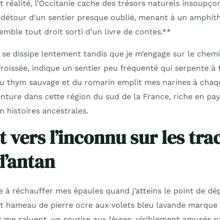
 réalité, l’Occitanie cache des trésors naturels insoupço
u détour d’un sentier presque oublié, menant à un amphit
emble tout droit sorti d’un livre de contes.**
se dissipe lentement tandis que je m’engage sur le chemi
roissée, indique un sentier peu fréquenté qui serpente à t
du thym sauvage et du romarin emplit mes narines à chaqu
enture dans cette région du sud de la France, riche en pa
n histoires ancestrales.
 vers l’inconnu sur les tra
d’antan
 à réchauffer mes épaules quand j’atteins le point de dé
t hameau de pierre ocre aux volets bleu lavande marque l
 me saluent, un sourire aux lèvres, visiblement amusés p