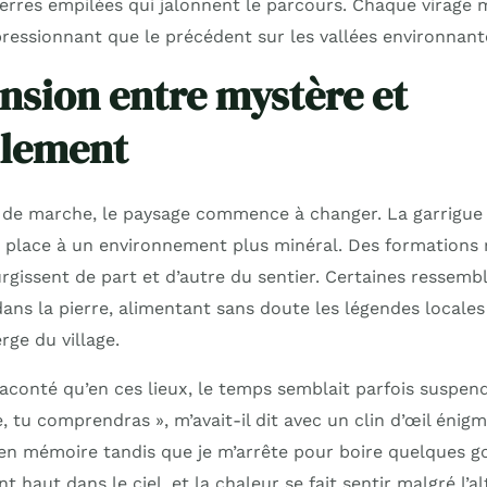
ierres empilées qui jalonnent le parcours. Chaque virage 
essionnant que le précédent sur les vallées environnant
nsion entre mystère et
llement
 de marche, le paysage commence à changer. La garrigue
 place à un environnement plus minéral. Des formations
rgissent de part et d’autre du sentier. Certaines ressemb
dans la pierre, alimentant sans doute les légendes locales
erge du village.
raconté qu’en ces lieux, le temps semblait parfois suspen
e, tu comprendras », m’avait-il dit avec un clin d’œil énig
en mémoire tandis que je m’arrête pour boire quelques go
t haut dans le ciel, et la chaleur se fait sentir malgré l’al