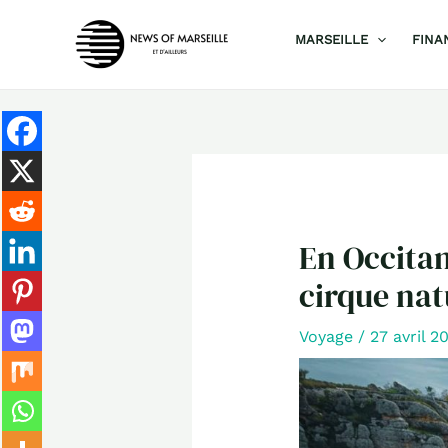
Aller
MARSEILLE
FINA
au
contenu
En Occitani
cirque nat
Voyage
/
27 avril 