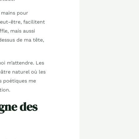
s mains pour
eut-être, facilitent
fle, mais aussi
dessus de ma tête,
oi m’attendre. Les
âtre naturel où les
ns poétiques me
tion.
igne des