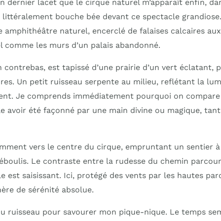
n dernier lacet que le cirque naturel m’apparaît enfin, da
e littéralement bouche bée devant ce spectacle grandiose
 amphithéâtre naturel, encerclé de falaises calcaires aux
ciel comme les murs d’un palais abandonné.
n contrebas, est tapissé d’une prairie d’un vert éclatant,
es. Un petit ruisseau serpente au milieu, reflétant la lum
gent. Je comprends immédiatement pourquoi on compare c
le avoir été façonné par une main divine ou magique, tant
ment vers le centre du cirque, empruntant un sentier à p
 éboulis. Le contraste entre la rudesse du chemin parcou
le est saisissant. Ici, protégé des vents par les hautes par
re de sérénité absolue.
du ruisseau pour savourer mon pique-nique. Le temps se