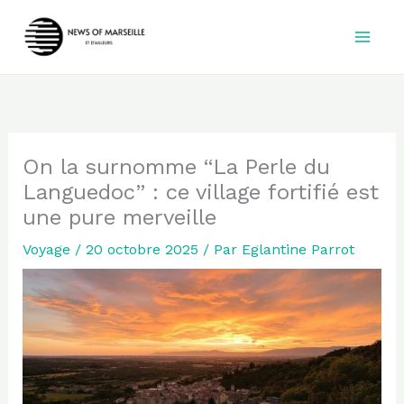
Aller
au
contenu
On la surnomme “La Perle du
Languedoc” : ce village fortifié est
une pure merveille
Voyage
/
20 octobre 2025
/ Par
Eglantine Parrot