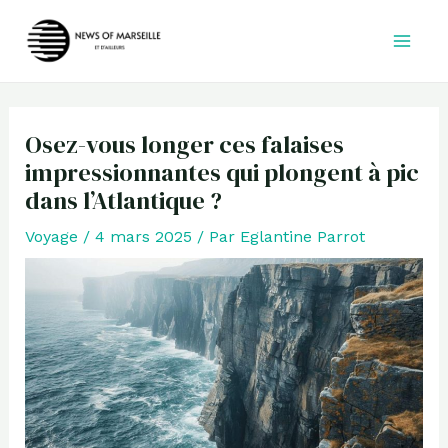
Aller
au
contenu
Osez-vous longer ces falaises
impressionnantes qui plongent à pic
dans l’Atlantique ?
Voyage
/
4 mars 2025
/ Par
Eglantine Parrot