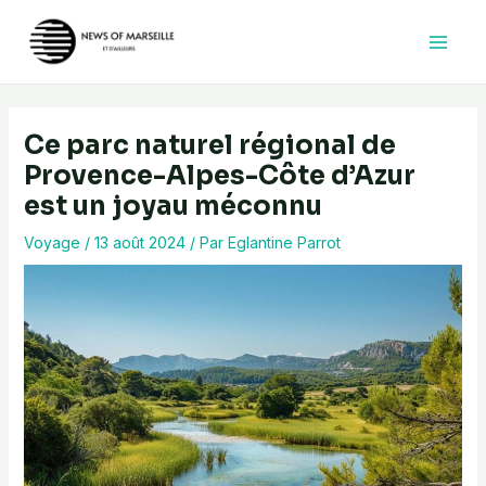
Aller
au
contenu
Ce parc naturel régional de
Provence-Alpes-Côte d’Azur
est un joyau méconnu
Voyage
/
13 août 2024
/ Par
Eglantine Parrot