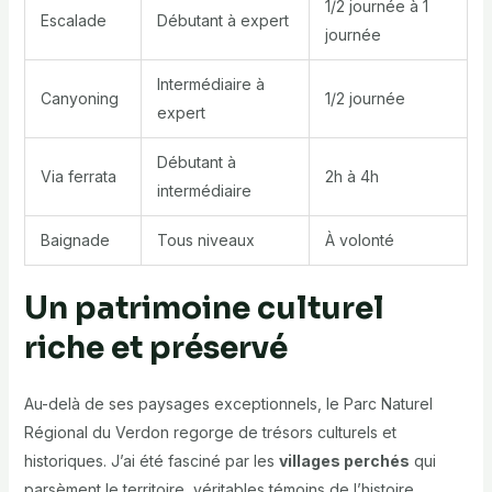
1/2 journée à 1
Escalade
Débutant à expert
journée
Intermédiaire à
Canyoning
1/2 journée
expert
Débutant à
Via ferrata
2h à 4h
intermédiaire
Baignade
Tous niveaux
À volonté
Un patrimoine culturel
riche et préservé
Au-delà de ses paysages exceptionnels, le Parc Naturel
Régional du Verdon regorge de trésors culturels et
historiques. J’ai été fasciné par les
villages perchés
qui
parsèment le territoire, véritables témoins de l’histoire