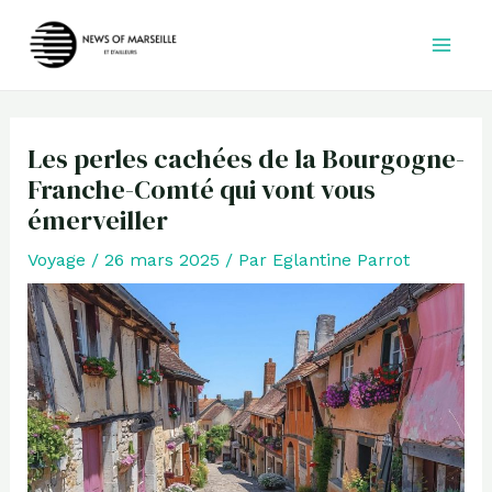
Aller
au
contenu
Les perles cachées de la Bourgogne-
Franche-Comté qui vont vous
émerveiller
Voyage
/
26 mars 2025
/ Par
Eglantine Parrot