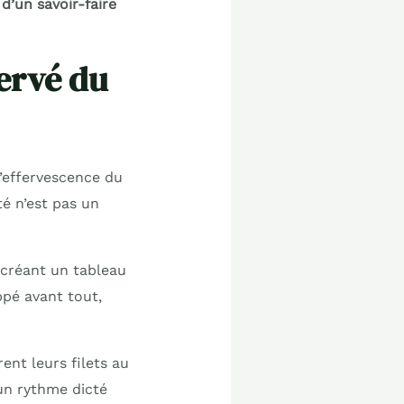
 d’un savoir-faire
servé du
l’effervescence du
té n’est pas un
, créant un tableau
ppé avant tout,
ent leurs filets au
 un rythme dicté