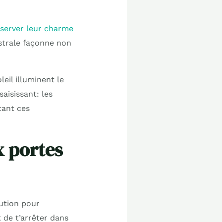
réserver leur charme
cestrale façonne non
eil illuminent le
aisissant: les
tant ces
x portes
tution pour
 de t’arrêter dans