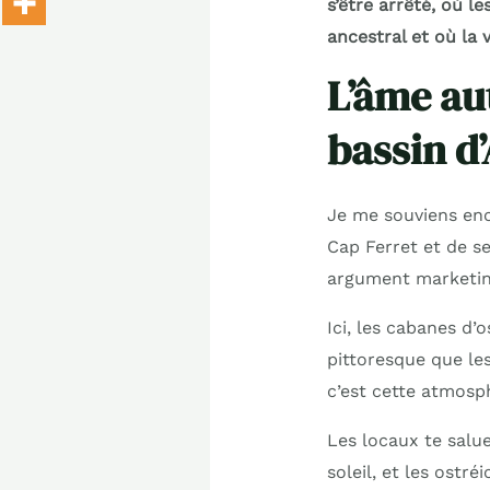
s’être arrêté, où l
ancestral et où la 
L’âme au
bassin d
Je me souviens enc
Cap Ferret et de ses
argument marketing
Ici, les cabanes d’
pittoresque que le
c’est cette atmosp
Les locaux te salue
soleil, et les ostr