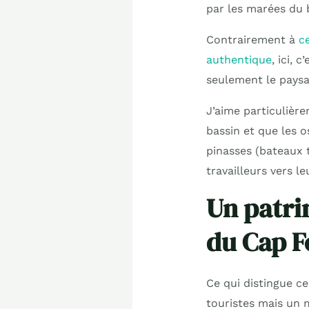
par les marées du 
Contrairement à
c
authentique
, ici, 
seulement le paysag
J’aime particulière
bassin et que les o
pinasses (bateaux t
travailleurs vers le
Un patri
du Cap F
Ce qui distingue ce 
touristes mais un 