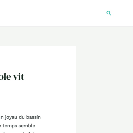
Recherche
ole vit
un joyau du bassin
le temps semble