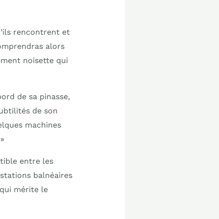
’ils rencontrent et
comprendras alors
rement noisette qui
bord de sa pinasse,
ubtilités de son
uelques machines
 »
tible entre les
 stations balnéaires
qui mérite le