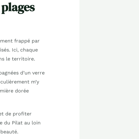
 plages
tement frappé par
sés. Ici, chaque
 le territoire.
pagnées d’un verre
ticulièrement m’y
umière dorée
t de profiter
e du Pilat au loin
 beauté.