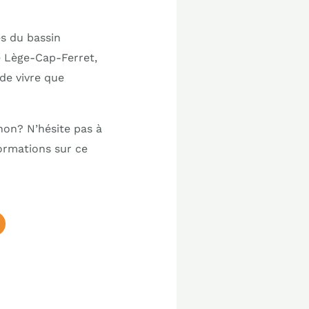
es du bassin
e Lège-Cap-Ferret,
de vivre que
chon? N’hésite pas à
ormations sur ce