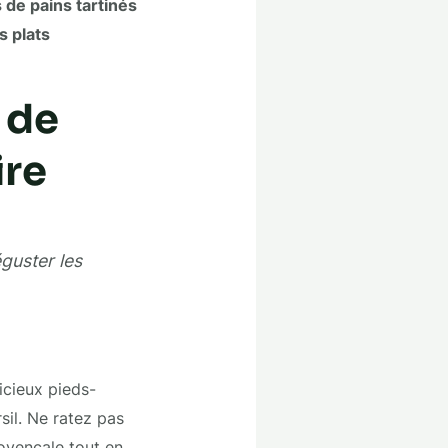
de pains tartinés
s plats
 de
ire
guster les
icieux pieds-
sil. Ne ratez pas
rovençale tout en