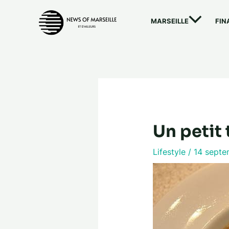
Aller
au
MARSEILLE
FIN
contenu
Un petit 
Lifestyle
/
14 sept