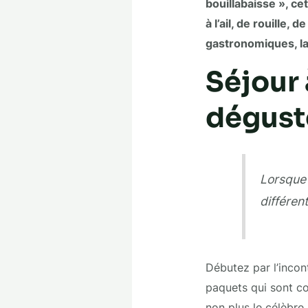
bouillabaisse », c
à l’ail, de rouille
gastronomiques, la 
Séjour 
déguste
Lorsque 
différent
Débutez par l’incon
paquets qui sont con
non plus le célèbre 