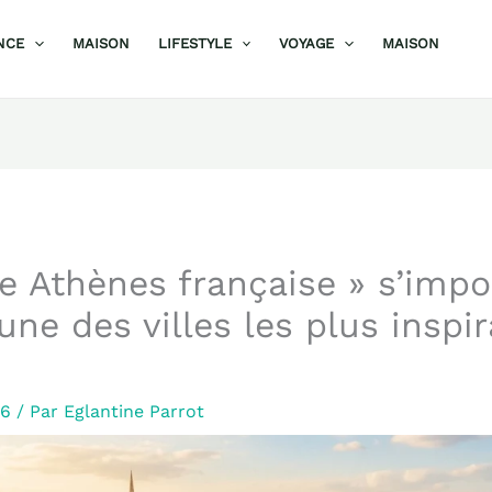
NCE
MAISON
LIFESTYLE
VOYAGE
MAISON
te Athènes française » s’imp
ne des villes les plus inspi
26
/ Par
Eglantine Parrot