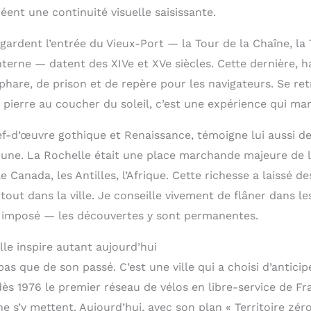
éent une continuité visuelle saisissante.
 gardent l’entrée du Vieux-Port — la Tour de la Chaîne, la
nterne — datent des XIVe et XVe siècles. Cette dernière, 
e phare, de prison et de repère pour les navigateurs. Se re
e pierre au coucher du soleil, c’est une expérience qui m
hef-d’œuvre gothique et Renaissance, témoigne lui aussi d
ne. La Rochelle était une place marchande majeure de l’
Canada, les Antilles, l’Afrique. Cette richesse a laissé de
tout dans la ville. Je conseille vivement de flâner dans les
ire imposé — les découvertes y sont permanentes.
le inspire autant aujourd’hui
pas que de son passé. C’est une ville qui a choisi d’antici
 dès 1976 le premier réseau de vélos en libre-service de F
e s’y mettent. Aujourd’hui, avec son plan « Territoire zér