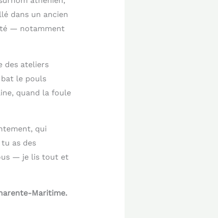
n surnom athénien,
llé dans un ancien
alité — notamment
e des ateliers
 bat le pouls
ine, quand la foule
entement, qui
 tu as des
us — je lis tout et
Charente-Maritime.