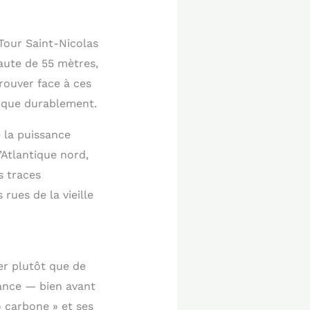
 Tour Saint-Nicolas
haute de 55 mètres,
trouver face à ces
arque durablement.
e la puissance
Atlantique nord,
s traces
 rues de la vieille
per plutôt que de
rance — bien avant
o carbone » et ses