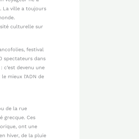
 La ville a toujours
 monde.
ité culturelle sur
ncofolies, festival
00 spectateurs dans
s : c’est devenu une
t le mieux l’ADN de
ou de la rue
é grecque. Ces
torique, ont une
n hiver, de la pluie