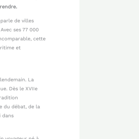
prendre.
arle de villes
. Avec ses 77 000
incomparable, cette
ritime et
u lendemain. La
que. Dès le XVIIe
radition
e du débat, de la
i dans
in voyageur né à