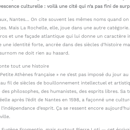
vescence culturelle : voilà une cité qui n’a pas fini de sur
aux, Nantes… On cite souvent les mêmes noms quand on p
tes. Mais La Rochelle, elle, joue dans une autre catégorie
ros et une façade atlantique qui lui donne un caractère 
re une identité forte, ancrée dans des siècles d’histoire ma
 surnom ne doit rien au hasard.
nte tout une histoire
« Petite Athènes française » ne s’est pas imposé du jour a
 au fil de siècles de bouillonnement intellectuel et artisti
ire des philosophes, des humanistes, des esprits libres. Sa t
éelle après l’édit de Nantes en 1598, a façonné une cultur
 l’indépendance d’esprit. Ça se ressent encore aujourd’hu
ille.
, Eugène Fromentin, mais surtout Pierre Loti — cet écriva