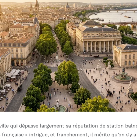
ville qui dépasse largement sa réputation de station bal
française » intrigue, et franchement, il mérite qu’on s’y at