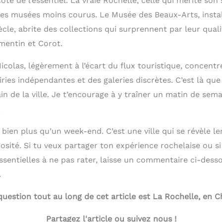
côté de l’essentiel. La vraie Rochelle, celle qui mérite so
es musées moins courus. Le Musée des Beaux-Arts, insta
iècle, abrite des collections qui surprennent par leur qu
mentin et Corot.
icolas, légèrement à l’écart du flux touristique, concentr
airies indépendantes et des galeries discrètes. C’est là que
n de la ville. Je t’encourage à y traîner un matin de sema
.
bien plus qu’un week-end. C’est une ville qui se révèle l
sité. Si tu veux partager ton expérience rochelaise ou si
ssentielles à ne pas rater, laisse un commentaire ci-desso
.
t question tout au long de cet article est La Rochelle, en 
Partagez l'article ou suivez nous !