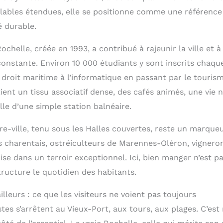
clables étendues, elle se positionne comme une référence
é durable.
Rochelle, créée en 1993, a contribué à rajeunir la ville et 
constante. Environ 10 000 étudiants y sont inscrits chaqu
u droit maritime à l’informatique en passant par le touris
tient un tissu associatif dense, des cafés animés, une vie 
le d’une simple station balnéaire.
-ville, tenu sous les Halles couvertes, reste un marqueur
s charentais, ostréiculteurs de Marennes-Oléron, vigner
ise dans un terroir exceptionnel. Ici, bien manger n’est p
tructure le quotidien des habitants.
illeurs : ce que les visiteurs ne voient pas toujours
es s’arrêtent au Vieux-Port, aux tours, aux plages. C’est