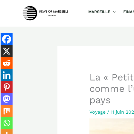
Aller
MARSEILLE
FINA
au
contenu
La « Peti
comme l’u
pays
Voyage
/
11 juin 20