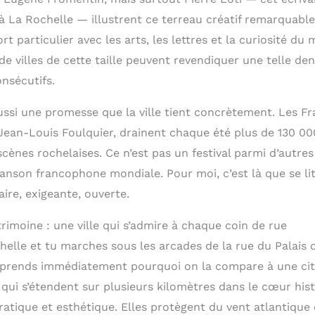
 à La Rochelle — illustrent ce terreau créatif remarquable.
t particulier avec les arts, les lettres et la curiosité du
 villes de cette taille peuvent revendiquer une telle dens
onsécutifs.
ssi une promesse que la ville tient concrètement. Les Fra
Jean-Louis Foulquier, drainent chaque été plus de 130 0
 scènes rochelaises. Ce n’est pas un festival parmi d’autre
hanson francophone mondiale. Pour moi, c’est là que se li
aire, exigeante, ouverte.
rimoine : une ville qui s’admire à chaque coin de rue
helle et tu marches sous les arcades de la rue du Palais 
mprends immédiatement pourquoi on la compare à une cit
 qui s’étendent sur plusieurs kilomètres dans le cœur his
pratique et esthétique. Elles protègent du vent atlantique e