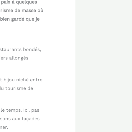
 paix à quelques
ourisme de masse où
 bien gardé que je
estaurants bondés,
iers allongés
t bijou niché entre
du tourisme de
le temps. Ici, pas
isons aux façades
mer.