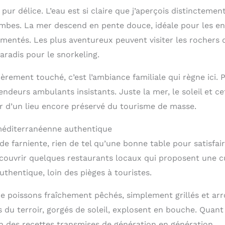
pur délice. L’eau est si claire que j’aperçois distinctemen
mbes. La mer descend en pente douce, idéale pour les en
mentés. Les plus aventureux peuvent visiter les rochers 
paradis pour le snorkeling.
ièrement touché, c’est l’ambiance familiale qui règne ici.
endeurs ambulants insistants. Juste la mer, le soleil et c
er d’un lieu encore préservé du tourisme de masse.
éditerranéenne authentique
e farniente, rien de tel qu’une bonne table pour satisfaire
couvrir quelques restaurants locaux qui proposent une c
thentique, loin des pièges à touristes.
e poissons fraîchement pêchés, simplement grillés et arro
 du terroir, gorgés de soleil, explosent en bouche. Quant 
n des recettes transmises de génération en génération.