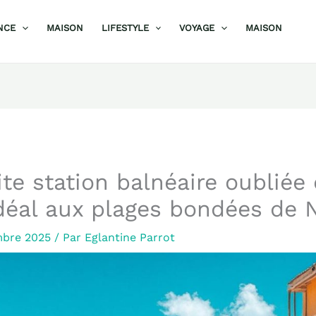
NCE
MAISON
LIFESTYLE
VOYAGE
MAISON
ite station balnéaire oubliée 
déal aux plages bondées de 
mbre 2025
/ Par
Eglantine Parrot