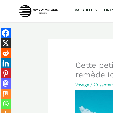
Aller
MARSEILLE
FINA
au
contenu
Cette pet
remède i
Voyage
/
29 septe