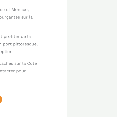
ice et Monaco,
ourçantes sur la
t profiter de la
 port pittoresque,
eption.
 cachés sur la Côte
ontacter pour