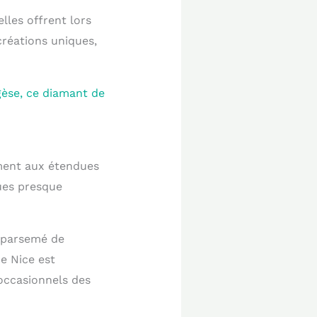
lles offrent lors
créations uniques,
èse, ce diamant de
ement aux étendues
ques presque
, parsemé de
e Nice est
s occasionnels des