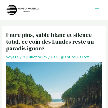
Aller
au
contenu
Entre pins, sable blanc et silence
total, ce coin des Landes reste un
paradis ignoré
Voyage
/
2 juillet 2025
/ Par
Eglantine Parrot