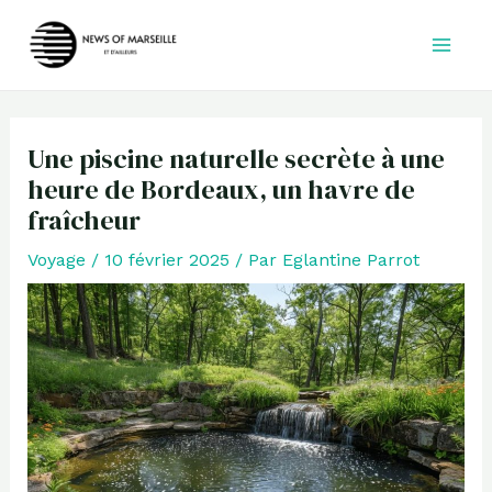
Aller
au
contenu
Une piscine naturelle secrète à une
heure de Bordeaux, un havre de
fraîcheur
Voyage
/
10 février 2025
/ Par
Eglantine Parrot