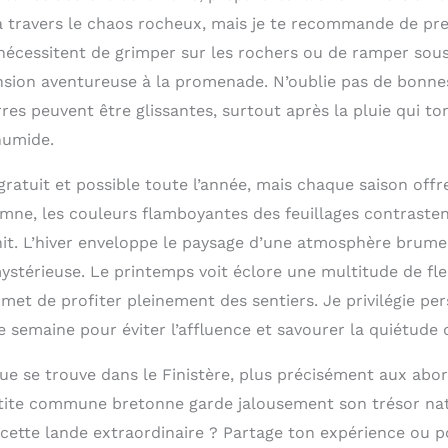
 à travers le chaos rocheux, mais je te recommande de pr
nécessitent de grimper sur les rochers ou de ramper sous
sion aventureuse à la promenade. N’oublie pas de bonne
rres peuvent être glissantes, surtout après la pluie qui
humide.
 gratuit et possible toute l’année, mais chaque saison of
omne, les couleurs flamboyantes des feuillages contrast
anit. L’hiver enveloppe le paysage d’une atmosphère brum
ystérieuse. Le printemps voit éclore une multitude de fl
rmet de profiter pleinement des sentiers. Je privilégie pe
semaine pour éviter l’affluence et savourer la quiétude d
ue se trouve dans le Finistère, plus précisément aux abor
tite commune bretonne garde jalousement son trésor natu
 cette lande extraordinaire ? Partage ton expérience ou p