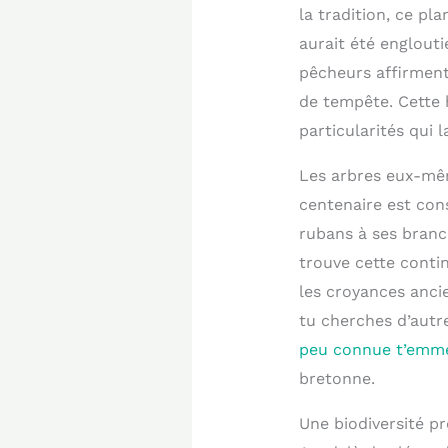
la tradition, ce pl
aurait été englouti
pêcheurs affirment
de tempête. Cette h
particularités qui 
Les arbres eux-mêm
centenaire est con
rubans à ses branc
trouve cette conti
les croyances anci
tu cherches d’autr
peu connue t’emmè
bretonne.
Une biodiversité p