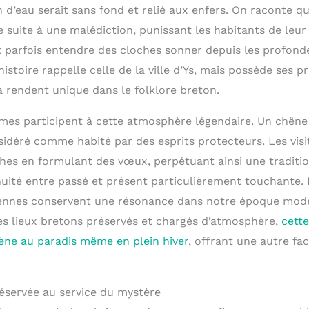
an d’eau serait sans fond et relié aux enfers. On raconte qu
e suite à une malédiction, punissant les habitants de leur 
 parfois entendre des cloches sonner depuis les profonde
istoire rappelle celle de la ville d’Ys, mais possède ses p
la rendent unique dans le folklore breton.
es participent à cette atmosphère légendaire. Un chêne 
sidéré comme habité par des esprits protecteurs. Les vis
hes en formulant des vœux, perpétuant ainsi une traditio
nuité entre passé et présent particulièrement touchante.
ennes conservent une résonance dans notre époque modern
es lieux bretons préservés et chargés d’atmosphère,
cett
ne au paradis même en plein hiver
, offrant une autre fa
réservée au service du mystère