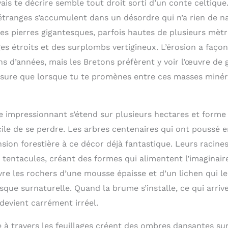
ais te décrire semble tout droit sorti d’un conte celtique
étranges s’accumulent dans un désordre qui n’a rien de na
es pierres gigantesques, parfois hautes de plusieurs mètr
es étroits et des surplombs vertigineux. L’érosion a faço
s d’années, mais les Bretons préfèrent y voir l’œuvre de 
assure que lorsque tu te promènes entre ces masses minéra
e impressionnant s’étend sur plusieurs hectares et forme
acile de se perdre. Les arbres centenaires qui ont poussé 
sion forestière à ce décor déjà fantastique. Leurs racine
tentacules, créant des formes qui alimentent l’imaginaire
e les rochers d’une mousse épaisse et d’un lichen qui l
esque surnaturelle. Quand la brume s’installe, ce qui arr
 devient carrément irréel.
 à travers les feuillages créent des ombres dansantes sur