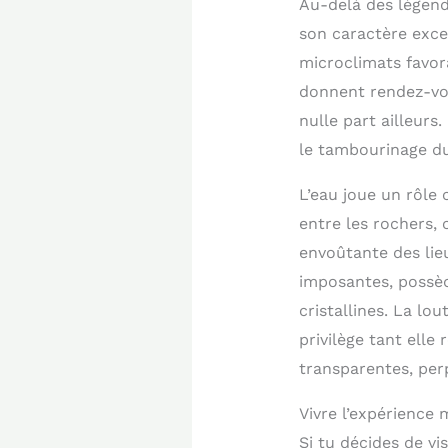
Au-delà des légende
son caractère exce
microclimats favora
donnent rendez-vo
nulle part ailleurs
le tambourinage du
L’eau joue un rôle
entre les rochers,
envoûtante des lie
imposantes, possè
cristallines. La lo
privilège tant elle 
transparentes, perp
Vivre l’expérience 
Si tu décides de vi