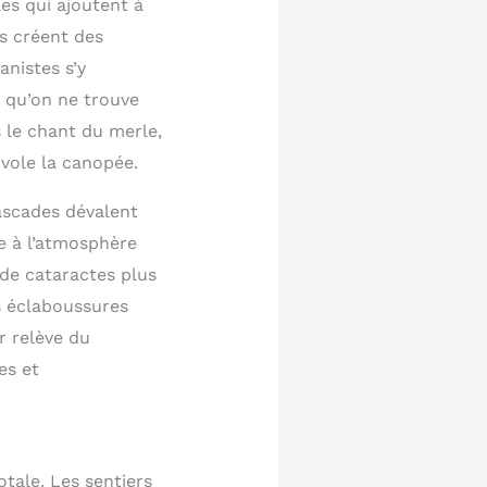
es qui ajoutent à
s créent des
anistes s’y
 qu’on ne trouve
s le chant du merle,
rvole la canopée.
ascades dévalent
e à l’atmosphère
de cataractes plus
s éclaboussures
r relève du
es et
otale. Les sentiers