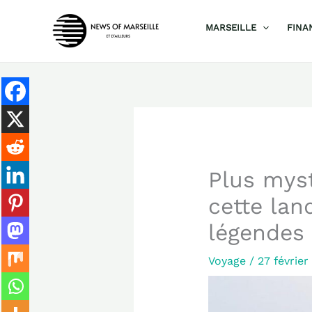
Aller
MARSEILLE
FINA
au
contenu
Plus myst
cette lan
légendes
Voyage
/
27 févrie