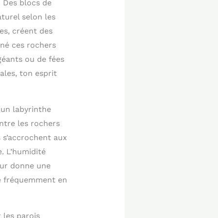
. Des blocs de
turel selon les
es, créent des
nné ces rochers
géants ou de fées
les, ton esprit
 un labyrinthe
entre les rochers
s s’accrochent aux
. L’humidité
eur donne une
ive fréquemment en
 les parois