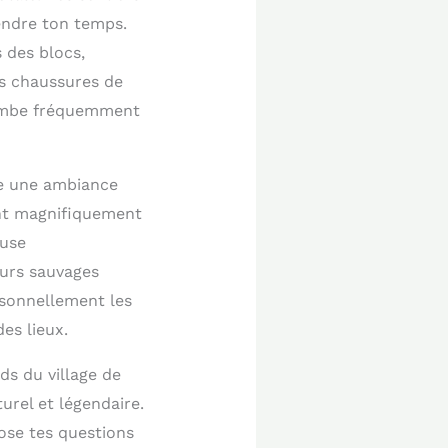
endre ton temps.
 des blocs,
s chaussures de
 tombe fréquemment
fre une ambiance
ent magnifiquement
euse
eurs sauvages
rsonnellement les
es lieux.
ds du village de
rel et légendaire.
ose tes questions