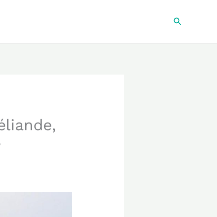
Recherche
éliande,
e