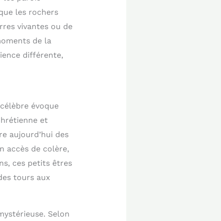
que les rochers
erres vivantes ou de
 moments de la
ience différente,
 célèbre évoque
chrétienne et
re aujourd’hui des
un accès de colère,
s, ces petits êtres
 des tours aux
mystérieuse. Selon