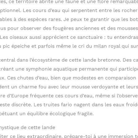
s, ce territoire abrite une faune et une flore remarquabl
ptionnel. Les cours d’eau qui serpentent entre les rocher
bles à des espèces rares. Je peux te garantir que les bot
us pour observer des fougères anciennes et des mousses
. Les oiseaux aussi apprécient ce sanctuaire : tu entendra
 pic épeiche et parfois même le cri du milan royal qui su
 central dans l’écosystème de cette lande bretonne. Des c
 créant une symphonie aquatique permanente qui particip
ux. Ces chutes d’eau, bien que modestes en comparaison 
dent un charme fou avec leur mousse verdoyante et leur
utre d’Europe fréquente ces cours d’eau, même si l’observe
reste discrète. Les truites fario nagent dans les eaux froid
étuant un équilibre écologique fragile.
mystique de cette lande
siter ce lieu extraordinaire, prépare-toi à une immersion t