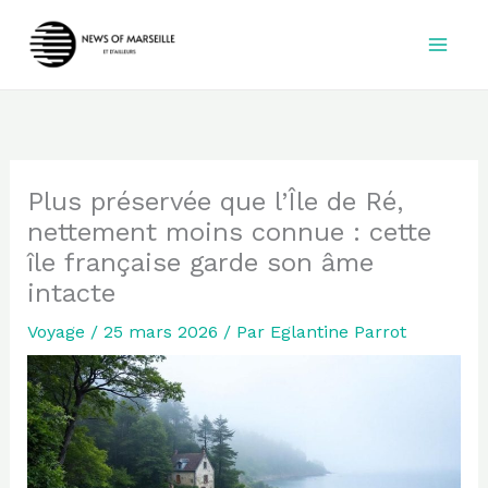
Aller
au
contenu
Plus préservée que l’Île de Ré,
nettement moins connue : cette
île française garde son âme
intacte
Voyage
/
25 mars 2026
/ Par
Eglantine Parrot