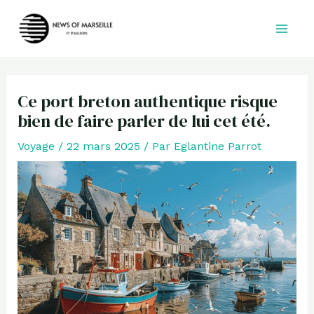
Aller
au
contenu
Ce port breton authentique risque
bien de faire parler de lui cet été.
Voyage
/
22 mars 2025
/ Par
Eglantine Parrot