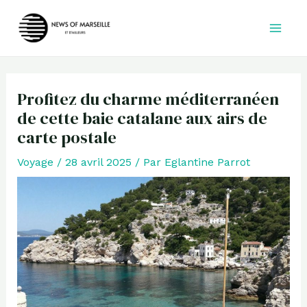
Aller
au
contenu
Profitez du charme méditerranéen
de cette baie catalane aux airs de
carte postale
Voyage
/
28 avril 2025
/ Par
Eglantine Parrot