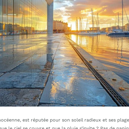
phocéenne, est réputée pour son soleil radieux et ses plag
ue le ciel se couvre et que la pluie s’invite ? Pas de paniqu