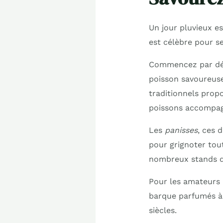
Un jour pluvieux est
est célèbre pour s
Commencez par dé
poisson savoureuse
traditionnels propo
poissons accompagn
Les
panisses
, ces 
pour grignoter tout
nombreux stands de
Pour les amateurs
barque parfumés à l
siècles.