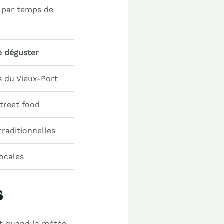
r par temps de
e déguster
 du Vieux-Port
treet food
traditionnelles
locales
s
ut quand la météo