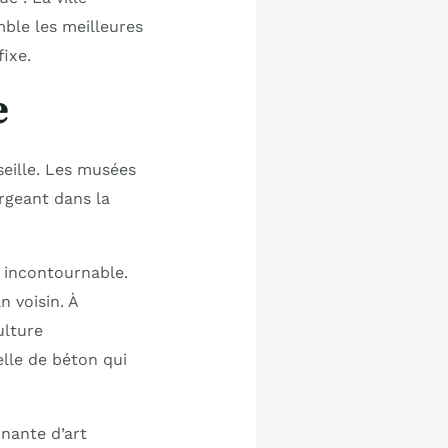
mble les meilleures
ixe.
e
seille. Les musées
ergeant dans la
n incontournable.
 voisin. À
ulture
lle de béton qui
nante d’art