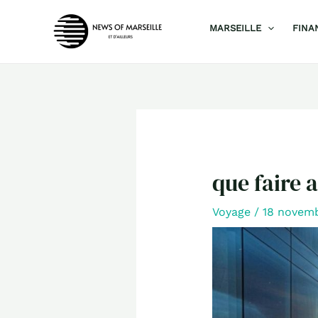
Aller
MARSEILLE
FINA
au
contenu
que faire 
Voyage
/
18 novem