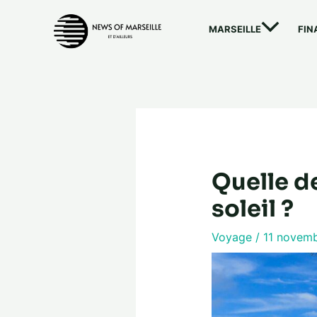
Aller
au
MARSEILLE
FIN
contenu
Quelle d
soleil ?
Voyage
/
11 novem