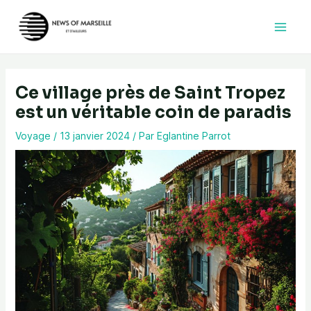
Aller
au
contenu
Ce village près de Saint Tropez
est un véritable coin de paradis
Voyage
/
13 janvier 2024
/ Par
Eglantine Parrot