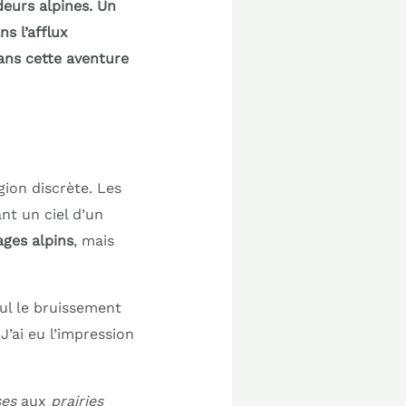
deurs alpines. Un
s l’afflux
ans cette aventure
ion discrète. Les
t un ciel d’un
ages alpins
, mais
ul le bruissement
J’ai eu l’impression
ses
aux
prairies