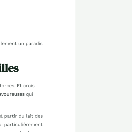
ulement un paradis
lles
orces. Et crois-
savoureuses
qui
 partir du lait des
ai particulièrement