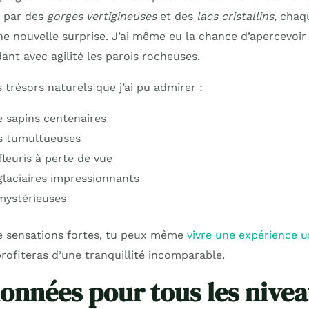
t par des
gorges vertigineuses
et des
lacs cristallins
, chaq
ne nouvelle surprise. J’ai même eu la chance d’apercevoi
ant avec agilité les parois rocheuses.
 trésors naturels que j’ai pu admirer :
e sapins centenaires
s tumultueuses
leuris à perte de vue
glaciaires impressionnants
mystérieuses
e sensations fortes, tu peux même
vivre une expérience u
 profiteras d’une tranquillité incomparable.
onnées pour tous les nive