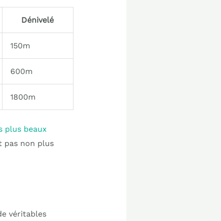
Dénivelé
150m
600m
1800m
s plus beaux
t pas non plus
e véritables