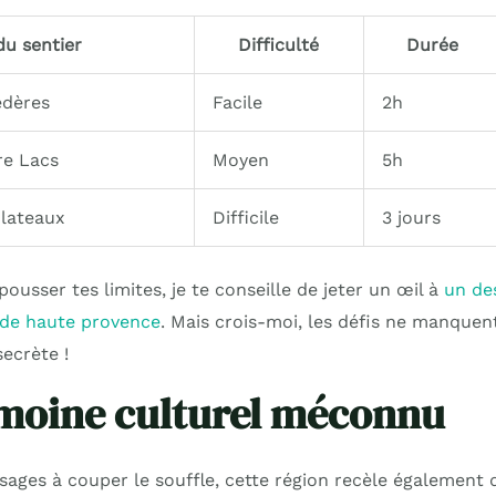
u sentier
Difficulté
Durée
édères
Facile
2h
re Lacs
Moyen
5h
Plateaux
Difficile
3 jours
pousser tes limites, je te conseille de jeter un œil à
un de
 de haute provence
. Mais crois-moi, les défis ne manquen
ecrète !
moine culturel méconnu
ages à couper le souffle, cette région recèle également d