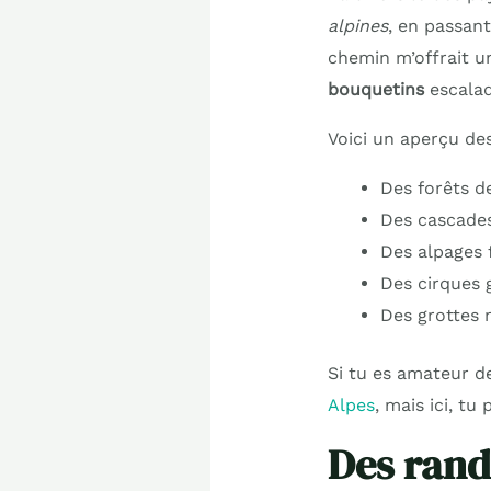
alpines
, en passan
chemin m’offrait u
bouquetins
escalad
Voici un aperçu des
Des forêts d
Des cascade
Des alpages f
Des cirques 
Des grottes 
Si tu es amateur d
Alpes
, mais ici, tu
Des rand