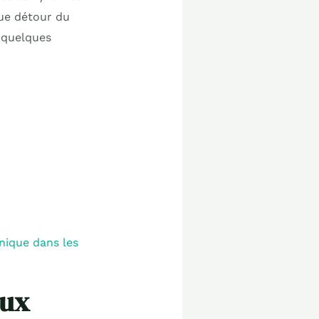
ue détour du
r quelques
nique dans les
aux