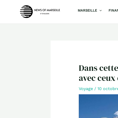
Aller
MARSEILLE
FINA
au
contenu
Dans cette
avec ceux 
Voyage
/
10 octob