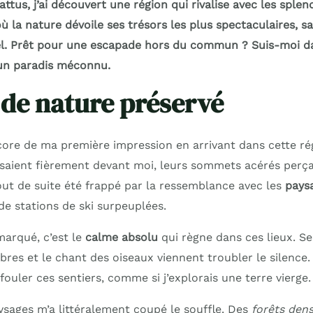
attus, j’ai découvert une région qui rivalise avec les splen
ù la nature dévoile ses trésors les plus spectaculaires, san
el. Prêt pour une escapade hors du commun ? Suis-moi d
’un paradis méconnu.
 de nature préservé
ore de ma première impression en arrivant dans cette rég
aient fièrement devant moi, leurs sommets acérés perçan
tout de suite été frappé par la ressemblance avec les
pays
 de stations de ski surpeuplées.
marqué, c’est le
calme absolu
qui règne dans ces lieux. Se
bres et le chant des oiseaux viennent troubler le silence. 
 fouler ces sentiers, comme si j’explorais une terre vierge.
ysages m’a littéralement coupé le souffle. Des
forêts den