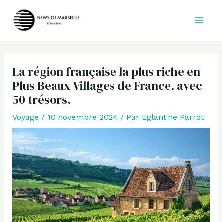
Aller
au
contenu
La région française la plus riche en
Plus Beaux Villages de France, avec
50 trésors.
Voyage
/
10 novembre 2024
/ Par
Eglantine Parrot