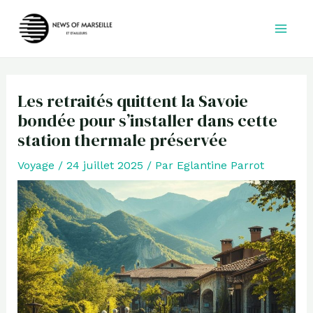
Aller
au
contenu
Les retraités quittent la Savoie
bondée pour s’installer dans cette
station thermale préservée
Voyage
/
24 juillet 2025
/ Par
Eglantine Parrot