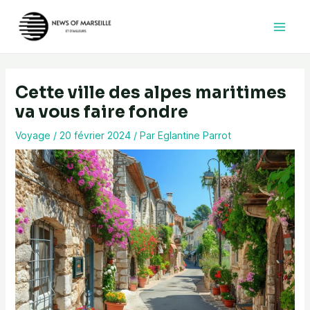
Aller
au
contenu
Cette ville des alpes maritimes
va vous faire fondre
Voyage
/
20 février 2024
/ Par
Eglantine Parrot