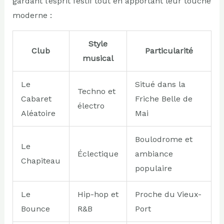
gardant l’esprit festif tout en apportant leur touche
moderne :
Style
Club
Particularité
musical
Le
Situé dans la
Techno et
Cabaret
Friche Belle de
électro
Aléatoire
Mai
Boulodrome et
Le
Éclectique
ambiance
Chapiteau
populaire
Le
Hip-hop et
Proche du Vieux-
Bounce
R&B
Port