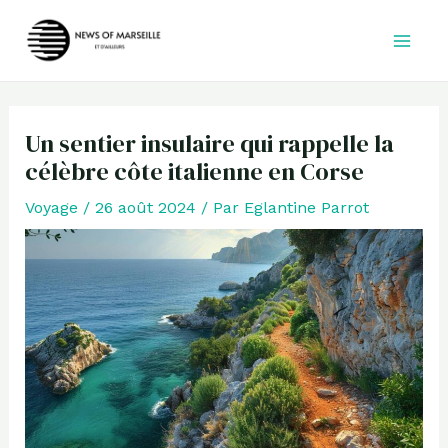
Aller
au
contenu
Un sentier insulaire qui rappelle la
célèbre côte italienne en Corse
Voyage
/
26 août 2024
/ Par
Eglantine Parrot