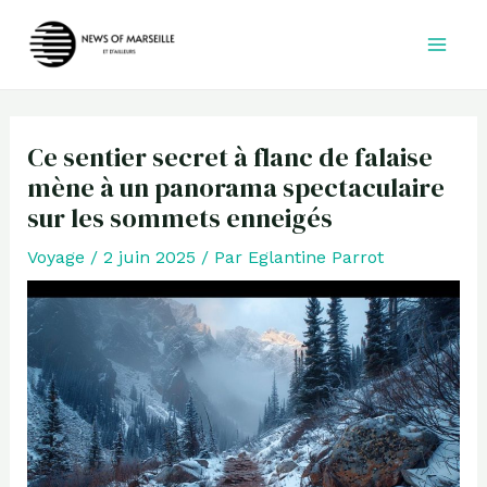
Aller
au
contenu
Ce sentier secret à flanc de falaise
mène à un panorama spectaculaire
sur les sommets enneigés
Voyage
/
2 juin 2025
/ Par
Eglantine Parrot