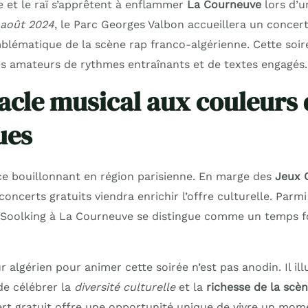
 et le raï s’apprêtent à enflammer
La Courneuve
lors d’
 août 2024
, le Parc Georges Valbon accueillera un concert
mblématique de la scène rap franco-algérienne. Cette soi
 amateurs de rythmes entraînants et de textes engagés.
acle musical aux couleurs 
ues
ce bouillonnant en région parisienne. En marge des
Jeux 
 concerts gratuits viendra enrichir l’offre culturelle. Par
 Soolking à La Courneuve se distingue comme un temps f
 algérien pour animer cette soirée n’est pas anodin. Il ill
de célébrer la
diversité culturelle
et la
richesse de la scè
ert gratuit offre une opportunité unique de vivre un mom