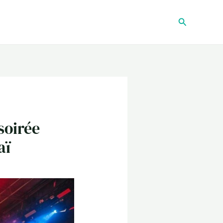
Recherche
soirée
aï