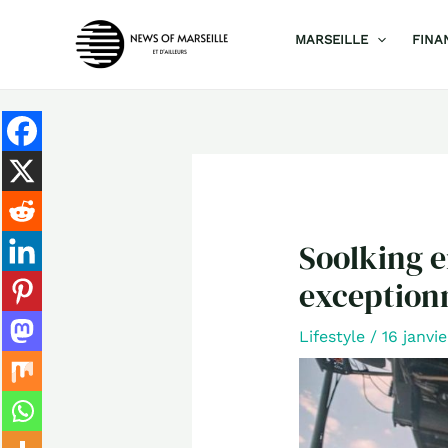
Aller
MARSEILLE
FINA
au
contenu
Soolking e
exceptionn
Lifestyle
/
16 janvi