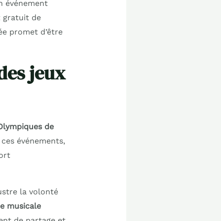
un événement
 gratuit de
rée promet d’être
des jeux
Olympiques de
mi ces événements,
ort
ustre la volonté
ne musicale
ent de partage et