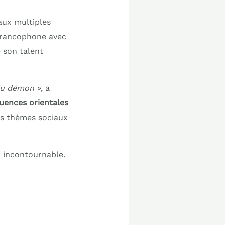
 aux multiples
 francophone avec
 son talent
du démon »
, a
fluences orientales
es thèmes sociaux
r incontournable.