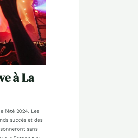
ve à La
l’été 2024. Les
ands succès et des
sonneront sans
 que
« Romeo »
ou