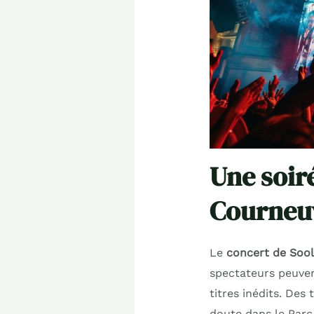
Une soir
Courneu
Le
concert de Soo
spectateurs peuven
titres inédits. De
doute dans le Parc