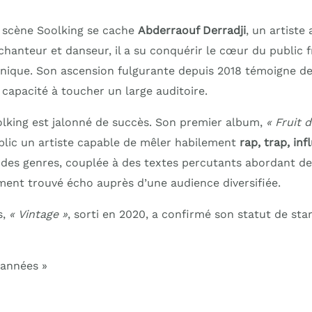
 scène Soolking se cache
Abderraouf Derradji
, un artiste
 chanteur et danseur, il a su conquérir le cœur du public
unique. Son ascension fulgurante depuis 2018 témoigne de
 capacité à toucher un large auditoire.
lking est jalonné de succès. Son premier album,
« Fruit 
blic un artiste capable de mêler habilement
rap, trap, in
n des genres, couplée à des textes percutants abordant d
ement trouvé écho auprès d’une audience diversifiée.
s,
« Vintage »
, sorti en 2020, a confirmé son statut de sta
 années »