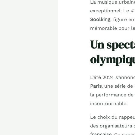
La musique urbaine
exceptionnel. Le
4
Soolking
, figure e
mémorable pour les
Un spect
olympiq
L’été 2024 s’annon
Paris
, une série de
la performance de
incontournable.
Le choix du rappeur
des organisateurs 
française
. Ce conc