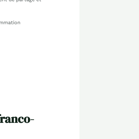
rammation
franco-