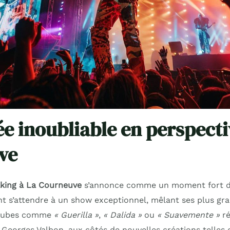
ée inoubliable en perspecti
ve
lking à La Courneuve
s’annonce comme un moment fort de 
t s’attendre à un show exceptionnel, mêlant ses plus gr
s tubes comme
« Guerilla »
,
« Dalida »
ou
« Suavemente »
ré
 Georges Valbon, aux côtés de nouvelles créations telles