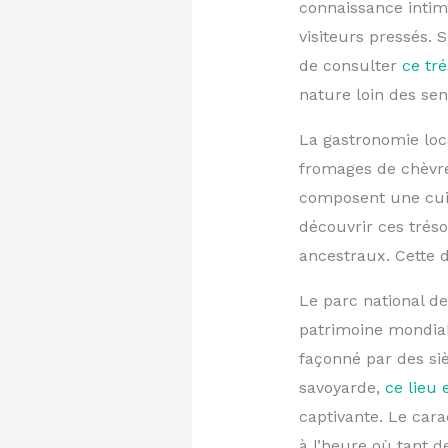
connaissance intim
visiteurs pressés.
de consulter
ce tr
nature loin des sen
La gastronomie loca
fromages de chèvre
composent une cui
découvrir ces tréso
ancestraux. Cette 
Le parc national d
patrimoine mondial.
façonné par des si
savoyarde,
ce lieu
captivante. Le car
à l’heure où tant d