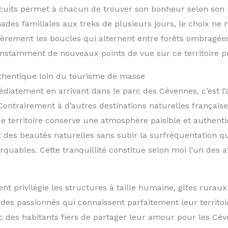
ircuits permet à chacun de trouver son bonheur selon son 
ades familiales aux treks de plusieurs jours, le choix ne
lièrement les boucles qui alternent entre forêts ombragé
onstamment de nouveaux points de vue sur ce territoire p
thentique loin du tourisme de masse
diatement en arrivant dans le parc des Cévennes, c’est l
ontrairement à d’autres destinations naturelles française
 ce territoire conserve une atmosphère paisible et authent
t des beautés naturelles sans subir la surfréquentation q
rquables. Cette tranquillité constitue selon moi l’un des 
nt privilégie les structures à taille humaine, gîtes rurau
des passionnés qui connaissent parfaitement leur territoir
c des habitants fiers de partager leur amour pour les Cé