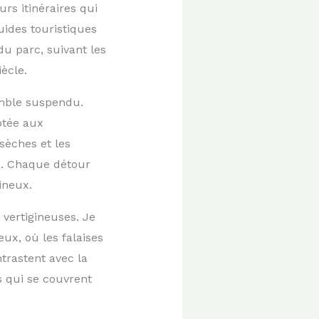
rs itinéraires qui
uides touristiques
du parc, suivant les
ècle.
emble suspendu.
ptée aux
 sèches et les
se. Chaque détour
ineux.
 vertigineuses. Je
x, où les falaises
trastent avec la
 qui se couvrent