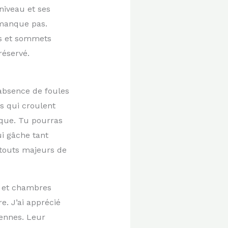
niveau et ses
 manque pas.
es et sommets
réservé.
’absence de foules
s qui croulent
ique. Tu pourras
ui gâche tant
atouts majeurs de
x et chambres
e. J’ai apprécié
vennes. Leur