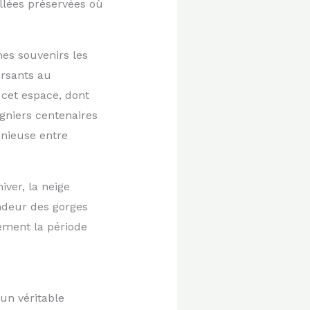
llées préservées où
es souvenirs les
ersants au
 cet espace, dont
igniers centenaires
onieuse entre
ver, la neige
ndeur des gorges
ement la période
un véritable