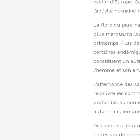
castor d’Europe. C
l’activité humaine 
La flore du parc n
plus marquants les
printemps. Plus de
certaines endémique
constituent un autr
l’homme et son en
L’alternance des sa
recouvre les somme
profondes où coule
automnale, lorsque
Des sentiers de ra
Le réseau de chemi