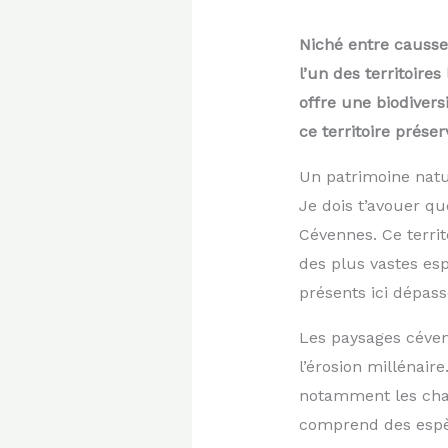
Niché entre causse
l’un des territoire
offre une biodivers
ce territoire prése
Un patrimoine natu
Je dois t’avouer qu
Cévennes. Ce territ
des plus vastes es
présents ici dépas
Les paysages céven
l’érosion millénair
notamment les chao
comprend des espè