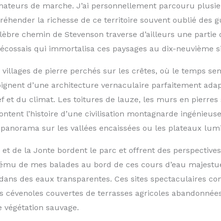
mateurs de marche. J’ai personnellement parcouru plusieu
éhender la richesse de ce territoire souvent oublié des g
élèbre chemin de Stevenson traverse d’ailleurs une partie 
n écossais qui immortalisa ces paysages au dix-neuvième si
 villages de pierre perchés sur les crêtes, où le temps s
gnent d’une architecture vernaculaire parfaitement ada
ef et du climat. Les toitures de lauze, les murs en pierres
ontent l’histoire d’une civilisation montagnarde ingénieu
panorama sur les vallées encaissées ou les plateaux lum
et de la Jonte bordent le parc et offrent des perspectives
ému de mes balades au bord de ces cours d’eau majestueu
dans des eaux transparentes. Ces sites spectaculaires con
s cévenoles couvertes de terrasses agricoles abandonnées
 végétation sauvage.