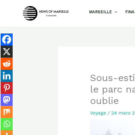
Aller
MARSEILLE
FIN
au
contenu
Sous-esti
le parc n
oublie
Voyage
/
24 mars 