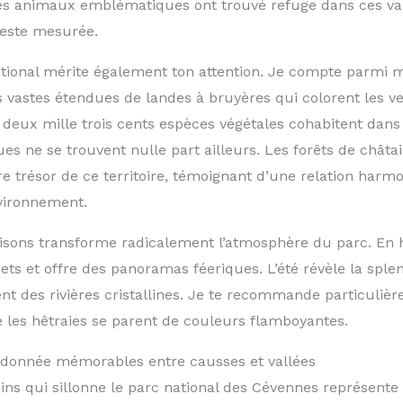
es animaux emblématiques ont trouvé refuge dans ces va
reste mesurée.
ational mérite également ton attention. Je compte parmi m
 vastes étendues de landes à bruyères qui colorent les v
 deux mille trois cents espèces végétales cohabitent dans
s ne se trouvent nulle part ailleurs. Les forêts de châta
e trésor de ce territoire, témoignant d’une relation harm
vironnement.
isons transforme radicalement l’atmosphère du parc. En hi
ts et offre des panoramas féeriques. L’été révèle la sple
nt des rivières cristallines. Je te recommande particulièr
 les hêtraies se parent de couleurs flamboyantes.
ndonnée mémorables entre causses et vallées
ns qui sillonne le parc national des Cévennes représente 