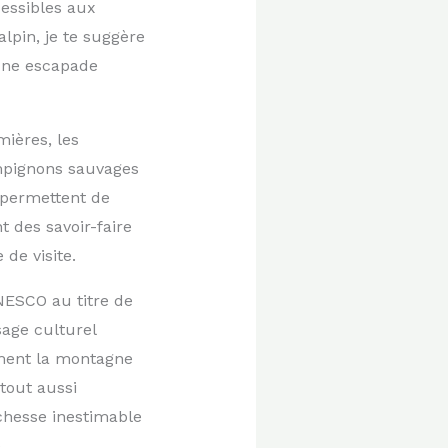
cessibles aux
lpin, je te suggère
une escapade
mières, les
ampignons sauvages
 permettent de
 des savoir-faire
de visite.
NESCO au titre de
sage culturel
ement la montagne
tout aussi
chesse inestimable
.