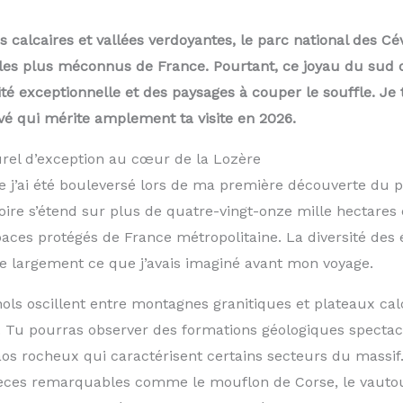
s calcaires et vallées verdoyantes, le parc national des 
s les plus méconnus de France. Pourtant, ce joyau du sud 
ité exceptionnelle et des paysages à couper le souffle. Je t
rvé qui mérite amplement ta visite en 2026.
rel d’exception au cœur de la Lozère
e j’ai été bouleversé lors de ma première découverte du p
oire s’étend sur plus de quatre-vingt-onze mille hectares 
paces protégés de France métropolitaine. La diversité des
se largement ce que j’avais imaginé avant mon voyage.
ols oscillent entre montagnes granitiques et plateaux cal
e. Tu pourras observer des formations géologiques spectac
s rocheux qui caractérisent certains secteurs du massif.
ces remarquables comme le mouflon de Corse, le vautour