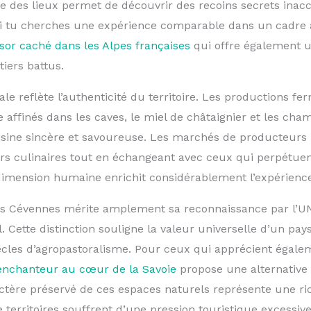
e des lieux permet de découvrir des recoins secrets inac
 Si tu cherches une expérience comparable dans un cadre a
ésor caché dans les Alpes françaises
qui offre également 
tiers battus.
le reflète l’authenticité du territoire. Les productions fer
 affinés dans les caves, le miel de châtaignier et les ch
sine sincère et savoureuse. Les marchés de producteurs
rs culinaires tout en échangeant avec ceux qui perpétuent
dimension humaine enrichit considérablement l’expérience 
es Cévennes mérite amplement sa reconnaissance par l’U
 Cette distinction souligne la valeur universelle d’un pay
ècles d’agropastoralisme. Pour ceux qui apprécient égal
 enchanteur au cœur de la Savoie
propose une alternative 
actère préservé de ces espaces naturels représente une ri
e territoires souffrent d’une pression touristique excessive