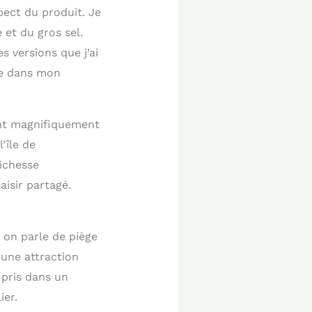
spect du produit. Je
 et du gros sel.
s versions que j’ai
ive dans mon
nt magnifiquement
’île de
ichesse
isir partagé.
 on parle de piège
 une attraction
 pris dans un
ier.