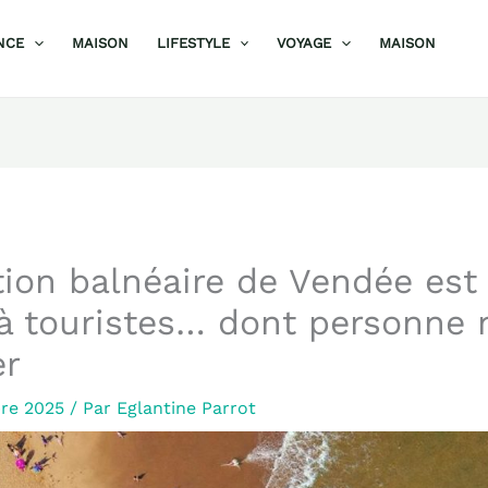
NCE
MAISON
LIFESTYLE
VOYAGE
MAISON
tion balnéaire de Vendée es
à touristes… dont personne 
er
bre 2025
/ Par
Eglantine Parrot