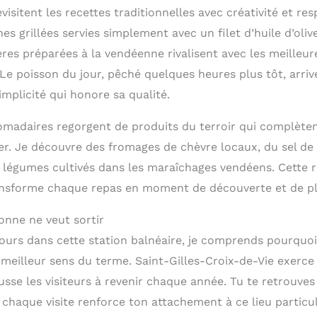
visitent les recettes traditionnelles avec créativité et re
es grillées servies simplement avec un filet d’huile d’olive
es préparées à la vendéenne rivalisent avec les meilleure
. Le poisson du jour, pêché quelques heures plus tôt, arr
implicité qui honore sa qualité.
madaires regorgent de produits du terroir qui complète
er. Je découvre des fromages de chèvre locaux, du sel de l
 légumes cultivés dans les maraîchages vendéens. Cette r
nsforme chaque repas en moment de découverte et de pla
onne ne veut sortir
jours dans cette station balnéaire, je comprends pourquoi
 meilleur sens du terme. Saint-Gilles-Croix-de-Vie exerce
sse les visiteurs à revenir chaque année. Tu te retrouves
chaque visite renforce ton attachement à ce lieu particul