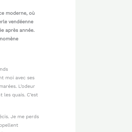
nce moderne, où
perle vendéenne
ée après année.
hénomène
ends
nt moi avec ses
marées. L’odeur
 les quais. C’est
écis. Je me perds
appellent