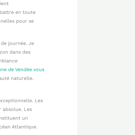
ient
battre en toute
nnelles pour se
de journée. Je
izon dans des
ambiance
ne de Vendée vous
uté naturelle.
exceptionnelle. Les
r absolue. Les
nstituent un
céan Atlantique.