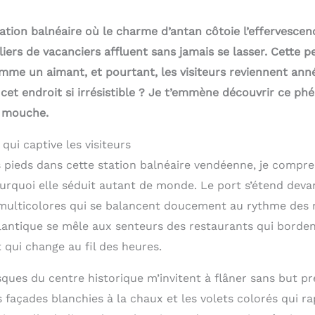
ation balnéaire où le charme d’antan côtoie l’effervesce
iers de vacanciers affluent sans jamais se lasser. Cette 
omme un aimant, et pourtant, les visiteurs reviennent ann
 cet endroit si irrésistible ? Je t’emmène découvrir ce p
t mouche.
ui captive les visiteurs
s pieds dans cette station balnéaire vendéenne, je compr
quoi elle séduit autant de monde. Le port s’étend deva
multicolores qui se balancent doucement au rythme des 
lantique se mêle aux senteurs des restaurants qui bordent
 qui change au fil des heures.
sques du centre historique m’invitent à flâner sans but pr
s façades blanchies à la chaux et les volets colorés qui r