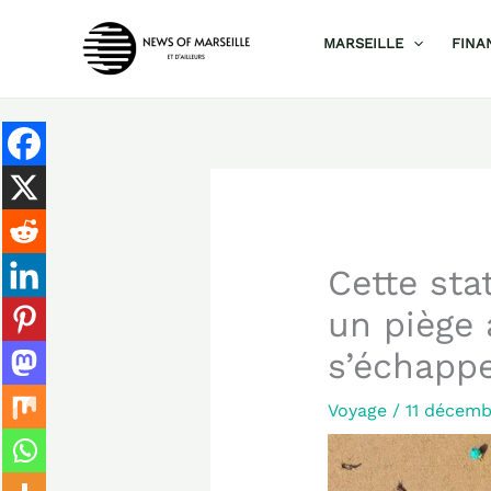
Aller
MARSEILLE
FINA
au
contenu
Cette sta
un piège 
s’échapp
Voyage
/
11 décem