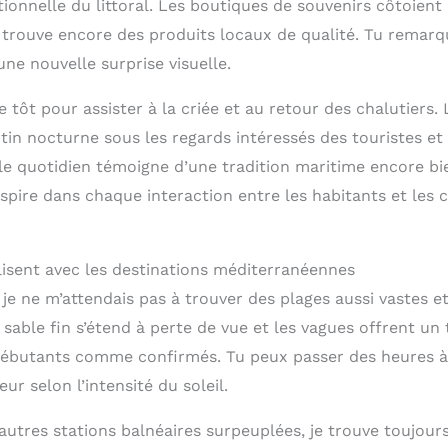
itionnelle du littoral. Les boutiques de souvenirs côtoie
 trouve encore des produits locaux de qualité. Tu remar
une nouvelle surprise visuelle.
e tôt pour assister à la criée et au retour des chalutiers.
tin nocturne sous les regards intéressés des touristes et
le quotidien témoigne d’une tradition maritime encore bie
respire dans chaque interaction entre les habitants et le
alisent avec les destinations méditerranéennes
je ne m’attendais pas à trouver des plages aussi vastes et
 sable fin s’étend à perte de vue et les vagues offrent un t
débutants comme confirmés. Tu peux passer des heures à
ur selon l’intensité du soleil.
autres stations balnéaires surpeuplées, je trouve toujour