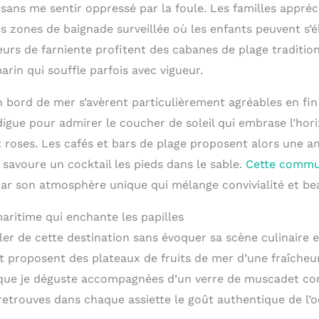
sans me sentir oppressé par la foule. Les familles appréc
es zones de baignade surveillée où les enfants peuvent s’é
eurs de farniente profitent des cabanes de plage traditio
rin qui souffle parfois avec vigueur.
bord de mer s’avèrent particulièrement agréables en fin 
digue pour admirer le coucher de soleil qui embrase l’hor
t roses. Les cafés et bars de plage proposent alors une 
savoure un cocktail les pieds dans le sable.
Cette commu
ar son atmosphère unique qui mélange convivialité et bea
ritime qui enchante les papilles
ler de cette destination sans évoquer sa scène culinaire 
t proposent des plateaux de fruits de mer d’une fraîcheu
 que je déguste accompagnées d’un verre de muscadet co
 retrouves dans chaque assiette le goût authentique de l’o