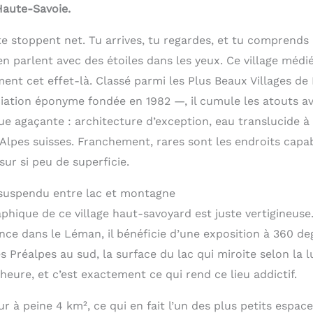
Haute-Savoie.
i te stoppent net. Tu arrives, tu regardes, et tu compren
n parlent avec des étoiles dans les yeux. Ce village médi
ent cet effet-là. Classé parmi les Plus Beaux Villages de
ciation éponyme fondée en 1982 —, il cumule les atouts a
ue agaçante : architecture d’exception, eau translucide à
Alpes suisses. Franchement, rares sont les endroits capab
sur si peu de superficie.
 suspendu entre lac et montagne
phique de ce village haut-savoyard est juste vertigineuse
ance dans le Léman, il bénéficie d’une exposition à 360 deg
es Préalpes au sud, la surface du lac qui miroite selon la
eure, et c’est exactement ce qui rend ce lieu addictif.
sur à peine 4 km², ce qui en fait l’un des plus petits espac