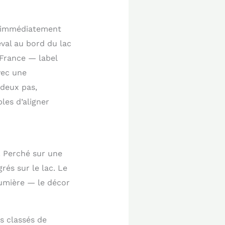
ds immédiatement
éval au bord du lac
 France — label
vec une
 deux pas,
les d’aligner
. Perché sur une
rés sur le lac. Le
 lumière — le décor
es classés de