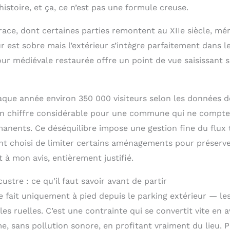
’histoire, et ça, ce n’est pas une formule creuse.
race, dont certaines parties remontent au XIIe siècle, mé
ur est sobre mais l’extérieur s’intègre parfaitement dans l
tour médiévale restaurée offre un point de vue saisissant su
haque année environ 350 000 visiteurs selon les données de
un chiffre considérable pour une commune qui ne compte
anents. Ce déséquilibre impose une gestion fine du flux t
ont choisi de limiter certains aménagements pour préserv
 à mon avis, entièrement justifié.
acustre : ce qu’il faut savoir avant de partir
se fait uniquement à pied depuis le parking extérieur — le
les ruelles. C’est une contrainte qui se convertit vite en 
, sans pollution sonore, en profitant vraiment du lieu. P