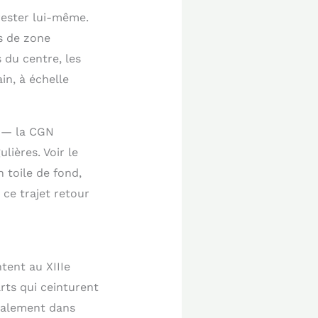
 rester lui-même.
as de zone
 du centre, les
in, à échelle
 — la CGN
lières. Voir le
n toile de fond,
 ce trajet retour
tent au XIIIe
rts qui ceinturent
éralement dans