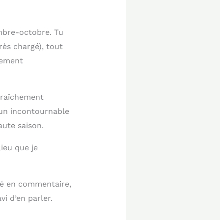
embre-octobre. Tu
très chargé), tout
rement
fraîchement
 un incontournable
aute saison.
lieu que je
nsé en commentaire,
vi d’en parler.