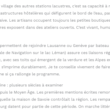
 village des autres stations lacustres, c’est sa capacité à
astructures hôtelières qui défigurent le bord de l’eau, p
ive. Les artisans occupent toujours les petites boutiques
tres exposent dans des ateliers ouverts. C’est vivant, huma
permettent de rejoindre Lausanne ou Genève par bateau
 de Navigation sur le lac Léman) assure ces liaisons régu
ac, avec ses toits qui émergent de la verdure et les Alpes e
 s’imprime durablement. Je te conseille vivement de faire
me si ça rallonge le programme.
ine : plusieurs siècles à examiner
depuis le Moyen Âge. Les premières mentions écrites remon
quelle la maison de Savoie contrôlait la région. Les rempa
ourg datent pour partie de cette période. On marche litt