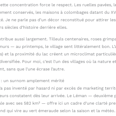
ette concentration force le respect. Les ruelles pavées, 
ement conservés, les maisons à colombages datant du XVe 
ité. Je ne parle pas d’un décor reconstitué pour attirer le
s siècles d’histoire derrière elles.
tribue aussi largement. Tilleuls centenaires, roses grimpa
murs — au printemps, le village sent littéralement bon. L
s) et la proximité du lac créent un microclimat particuli
iversifiée. Pour moi, c’est l’un des villages où la nature et
, sans que l’une écrase l’autre.
 : un surnom amplement mérité
a pas inventé par hasard ni par excès de marketing territor
siteurs constatent dès leur arrivée. Le Léman — deuxième
e avec ses 582 km² — offre ici un cadre d’une clarté pres
nd qui vire au vert émeraude selon la saison et la météo.