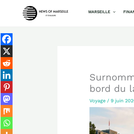
Aller
MARSEILLE
FINA
au
contenu
Surnommée
bord du l
Voyage
/
9 juin 20