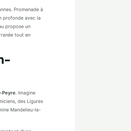
Cannes. Promenade à
n profonde avec la
teau propose un
rranée tout en
n-
-Peyre
. Imagine
niciens, des Ligures
mine Mandelieu-la-