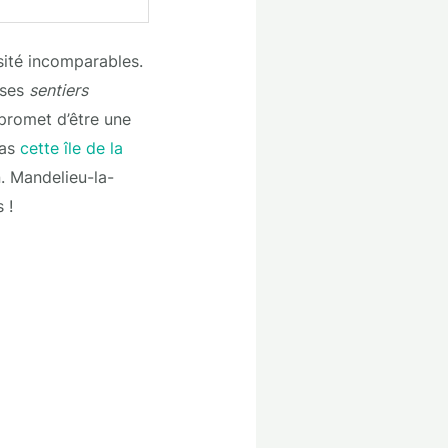
sité incomparables.
 ses
sentiers
 promet d’être une
pas
cette île de la
n. Mandelieu-la-
 !