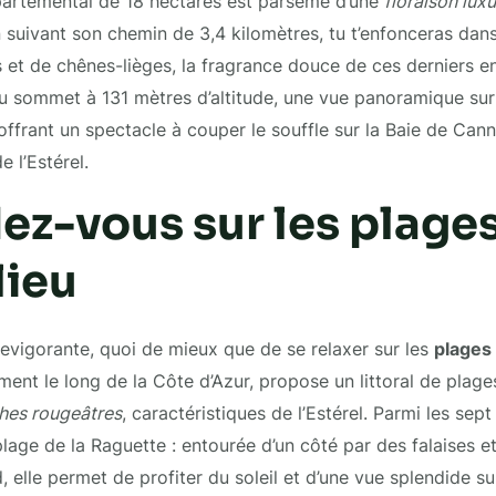
partemental de 18 hectares est parsemé d’une
floraison luxu
n suivant son chemin de 3,4 kilomètres, tu t’enfonceras dan
et de chênes-lièges, la fragrance douce de ces derniers e
 au sommet à 131 mètres d’altitude, une vue panoramique sur
offrant un spectacle à couper le souffle sur la Baie de Canne
e l’Estérel.
ez-vous sur les plage
ieu
vigorante, quoi de mieux que de se relaxer sur les
plages
ement le long de la Côte d’Azur, propose un littoral de plage
ches rougeâtres
, caractéristiques de l’Estérel. Parmi les sep
plage de la Raguette : entourée d’un côté par des falaises e
, elle permet de profiter du soleil et d’une vue splendide sur 