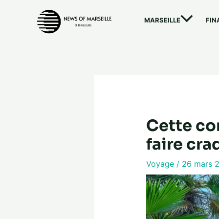
Aller
au
MARSEILLE
FIN
contenu
Cette co
faire cra
Voyage
/
26 mars 