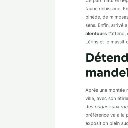
Ce parc naturel dé
faune richissime. E
pinède, de mimosas 
sens. Enfin, arrivé
alentours
t’attend, 
Lérins et le massif d
Détend
mandel
Après une montée re
ville, avec son étir
des
criques aux ro
préférence va à la 
exposition plein sud