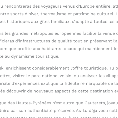
Tu rencontreras des voyageurs venus d’Europe entière, att
ntre sports d’hiver, thermalisme et patrimoine culturel.
aces historiques aux gîtes familiaux, s’adapte à toutes les a
uis les grandes métropoles européennes facilite la venue d
icieras d’infrastructures de qualité tout en préservant l’a
nomique profite aux habitants locaux qui maintiennent leu
âce au dynamisme touristique.
ski enrichissent considérablement l’offre touristique. Tu 
tes, visiter le parc national voisin, ou analyser les villag
ersité d’expériences explique la fidélité remarquable de la
ée découvrir de nouveaux aspects de cette destination ex
que des Hautes-Pyrénées n’est autre que Cauterets, joyau
duire par son authenticité préservée. As-tu déjà vécu cet