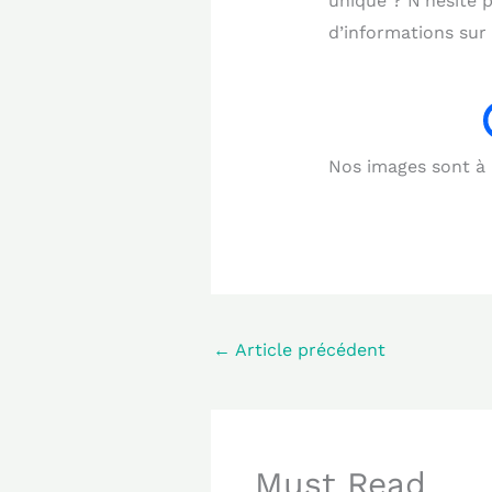
unique ? N’hésite 
d’informations sur 
Nos images sont à b
←
Article précédent
Must Read