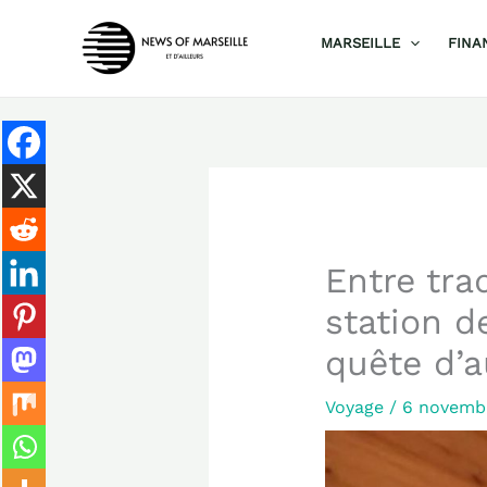
Aller
MARSEILLE
FINA
au
contenu
Entre tra
station d
quête d’a
Voyage
/
6 novemb