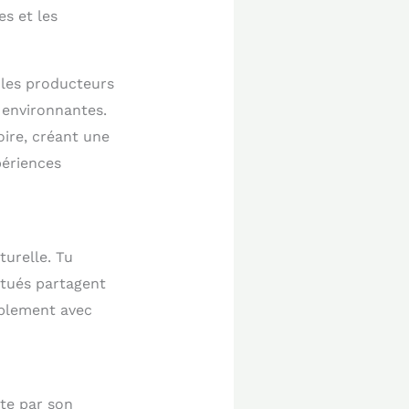
es et les
 les producteurs
 environnantes.
oire, créant une
périences
turelle. Tu
itués partagent
ablement avec
ite par son