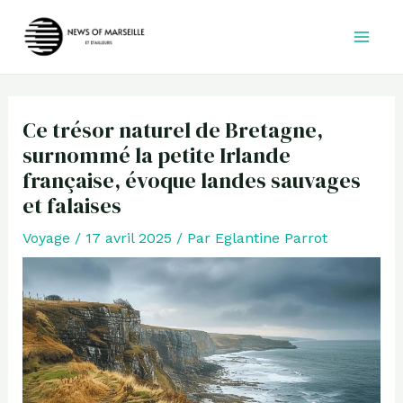
Aller
au
contenu
Ce trésor naturel de Bretagne,
surnommé la petite Irlande
française, évoque landes sauvages
et falaises
Voyage
/
17 avril 2025
/ Par
Eglantine Parrot