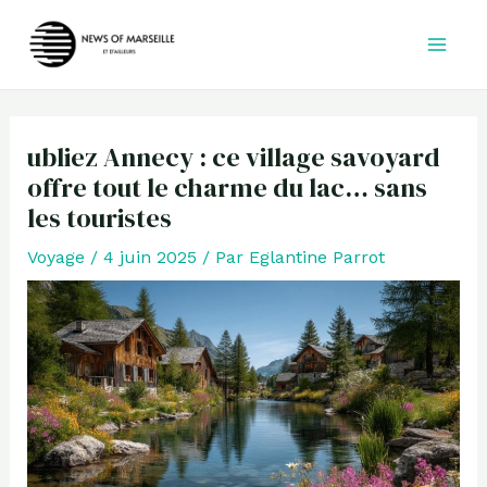
Aller
au
contenu
ubliez Annecy : ce village savoyard
offre tout le charme du lac… sans
les touristes
Voyage
/
4 juin 2025
/ Par
Eglantine Parrot