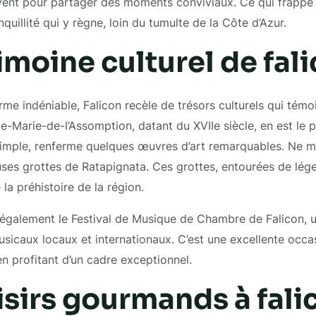
vent pour partager des moments conviviaux. Ce qui frappe à
quillité qui y règne, loin du tumulte de la Côte d’Azur.
imoine culturel de fal
me indéniable, Falicon recèle de trésors culturels qui témo
te-Marie-de-l’Assomption, datant du XVIIe siècle, en est le 
 simple, renferme quelques œuvres d’art remarquables. Ne 
euses grottes de Ratapignata. Ces grottes, entourées de lég
la préhistoire de la région.
e également le Festival de Musique de Chambre de Falicon,
musicaux locaux et internationaux. C’est une excellente occa
en profitant d’un cadre exceptionnel.
isirs gourmands à fali