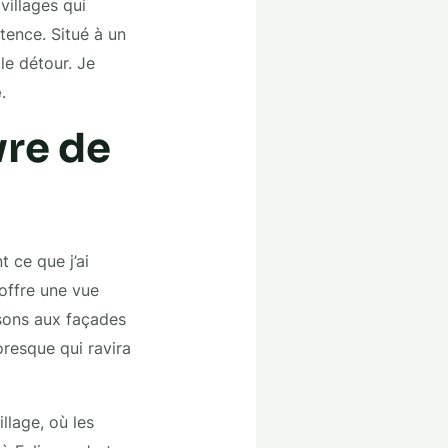
 villages qui
tence. Situé à un
le détour. Je
e
.
vre de
 ce que j’ai
 offre une vue
isons aux façades
oresque qui ravira
llage, où les