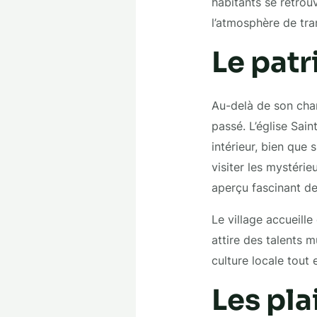
habitants se retrou
l’atmosphère de tran
Le patr
Au-delà de son char
passé. L’église Sain
intérieur, bien que
visiter les mystéri
aperçu fascinant de 
Le village accueill
attire des talents 
culture locale tout 
Les pla