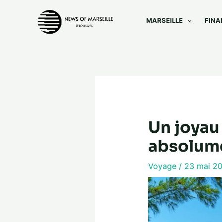
Aller
au
MARSEILLE
FINA
contenu
Un joyau
absolum
Voyage
/
23 mai 2