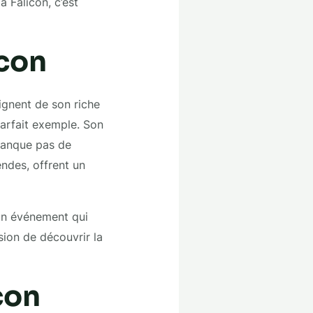
 Falicon, c’est
icon
ignent de son riche
parfait exemple. Son
manque pas de
endes, offrent un
 un événement qui
sion de découvrir la
con