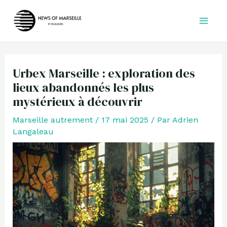
Aller
au
contenu
Urbex Marseille : exploration des
lieux abandonnés les plus
mystérieux à découvrir
Marseille autrement
/
17 mai 2025
/ Par
Adrien
Langaleau