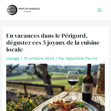
Aller
au
contenu
En vacances dans le Périgord,
dégustez ces 5 joyaux de la cuisine
locale
Voyage
/
10 octobre 2024
/ Par
Eglantine Parrot