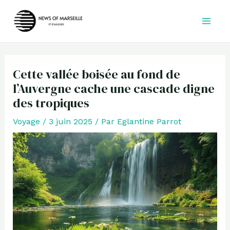
Aller
au
contenu
Cette vallée boisée au fond de
l’Auvergne cache une cascade digne
des tropiques
Voyage
/
3 juin 2025
/ Par
Eglantine Parrot