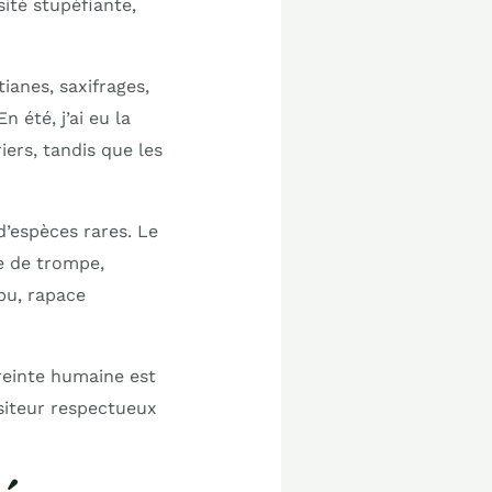
ité stupéfiante,
ianes, saxifrages,
 été, j’ai eu la
iers, tandis que les
d’espèces rares. Le
e de trompe,
rbu, rapace
reinte humaine est
isiteur respectueux