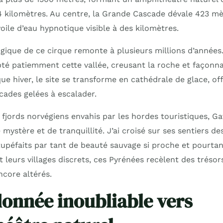
4 kilomètres. Au centre, la Grande Cascade dévale 423 mè
voile d’eau hypnotique visible à des kilomètres.
gique de ce cirque remonte à plusieurs millions d’années.
lpté patiemment cette vallée, creusant la roche et façonn
ue hiver, le site se transforme en cathédrale de glace, of
cades gelées à escalader.
fjords norvégiens envahis par les hordes touristiques, G
mystère et de tranquillité. J’ai croisé sur ses sentiers 
stupéfaits par tant de beauté sauvage si proche et pourt
t leurs villages discrets, ces Pyrénées recèlent des tréso
ncore altérés.
onnée inoubliable vers