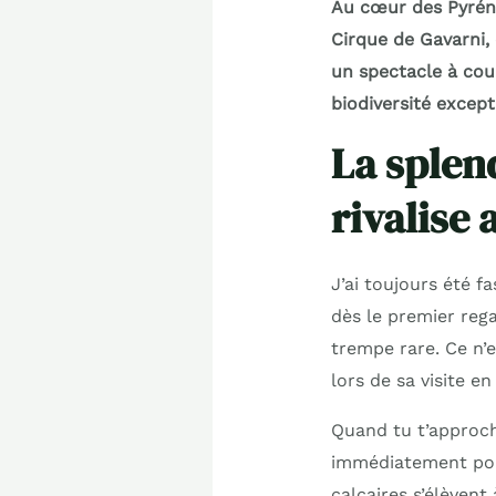
Au cœur des Pyrénée
Cirque de Gavarni,
un spectacle à coup
biodiversité except
La splen
rivalise 
J’ai toujours été f
dès le premier reg
trempe rare. Ce n’e
lors de sa visite en
Quand tu t’approch
immédiatement pour
calcaires s’élèven