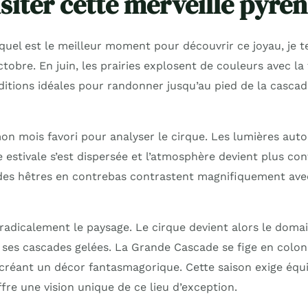
siter cette merveille pyré
uel est le meilleur moment pour découvrir ce joyau, je te
tobre. En juin, les prairies explosent de couleurs avec la 
ditions idéales pour randonner jusqu’au pied de la cascade
n mois favori pour analyser le cirque. Les lumières aut
ule estivale s’est dispersée et l’atmosphère devient plus co
es hêtres en contrebas contrastent magnifiquement avec
radicalement le paysage. Le cirque devient alors le domai
r ses cascades gelées. La Grande Cascade se fige en colo
créant un décor fantasmagorique. Cette saison exige éq
fre une vision unique de ce lieu d’exception.