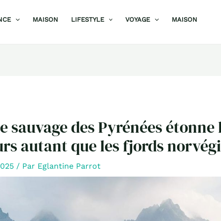
NCE
MAISON
LIFESTYLE
VOYAGE
MAISON
ée sauvage des Pyrénées étonne 
s autant que les fjords norvég
 2025
/ Par
Eglantine Parrot