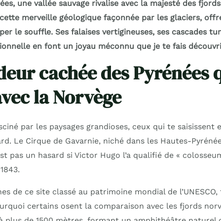
s, une vallée sauvage rivalise avec la majesté des fjords
 cette merveille géologique façonnée par les glaciers, of
er le souffle. Ses falaises vertigineuses, ses cascades t
ionnelle en font un joyau méconnu que je te fais découvri
deur cachée des Pyrénées 
avec la Norvège
asciné par les paysages grandioses, ceux qui te saisissent e
ard. Le Cirque de Gavarnie, niché dans les Hautes-Pyrénée
st pas un hasard si Victor Hugo l’a qualifié de « colosseu
 1843.
es de ce site classé au patrimoine mondial de l’UNESCO
quoi certains osent la comparaison avec les fjords norvé
t à plus de 1500 mètres, formant un amphithéâtre naturel 