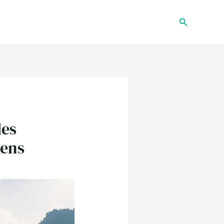
Recherche
les
iens