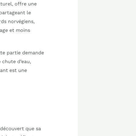
turel, offre une
partageant le
rds norvégiens,
vage et moins
ette partie demande
e chute d’eau,
sant est une
e découvert que sa