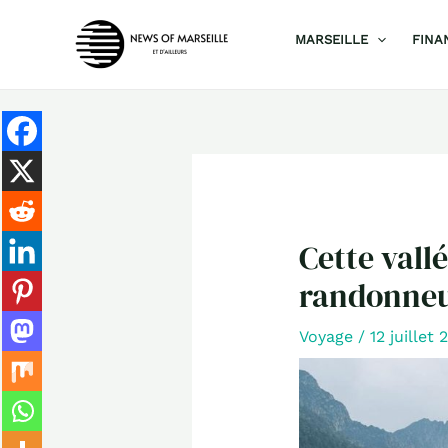
Aller
MARSEILLE
FINA
au
contenu
Cette vall
randonneur
Voyage
/
12 juillet