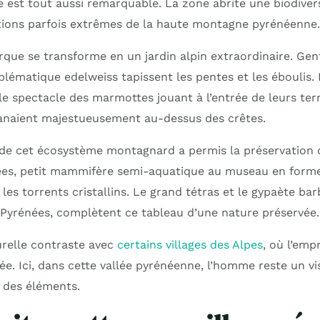
 est tout aussi remarquable. La zone abrite une biodivers
ions parfois extrêmes de la haute montagne pyrénéenne.
rque se transforme en un jardin alpin extraordinaire. Gent
lématique edelweiss tapissent les pentes et les éboulis. En
e spectacle des marmottes jouant à l’entrée de leurs terr
anaient majestueusement au-dessus des crêtes.
ve de cet écosystème montagnard a permis la préservation 
es, petit mammifère semi-aquatique au museau en form
les torrents cristallins. Le grand tétras et le gypaète ba
yrénées, complètent ce tableau d’une nature préservée.
urelle contraste avec
certains villages des Alpes
, où l’emp
ée. Ici, dans cette vallée pyrénéenne, l’homme reste un v
e des éléments.