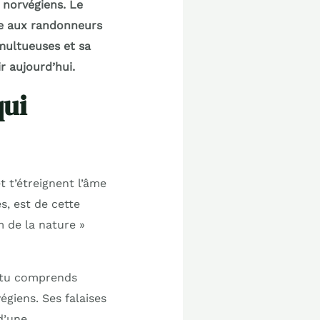
 norvégiens. Le
fre aux randonneurs
umultueuses et sa
r aujourd’hui.
qui
t t’étreignent l’âme
s, est de cette
m de la nature »
, tu comprends
giens. Ses falaises
d’une