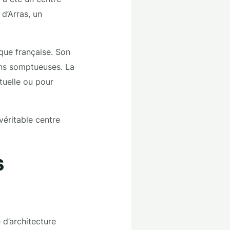
 d’Arras, un
ique française. Son
ons somptueuses. La
ituelle ou pour
véritable centre
s
 d’architecture