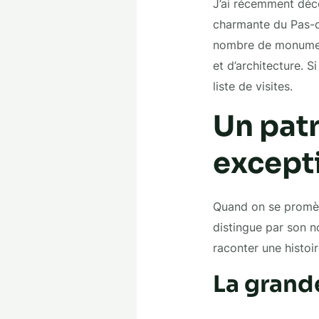
J’ai récemment déco
charmante du Pas-de
nombre de monuments
et d’architecture. Si
liste de visites.
Un pat
excepti
Quand on se promèn
distingue par son 
raconter une histoir
La grande