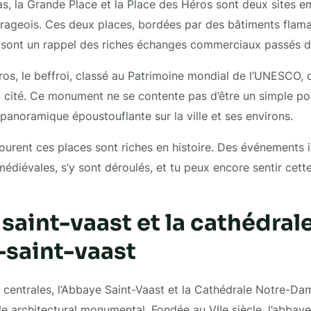
as, la Grande Place et la Place des Héros sont deux sites 
Arrageois. Ces deux places, bordées par des bâtiments fla
 sont un rappel des riches échanges commerciaux passés de 
ros, le beffroi, classé au Patrimoine mondial de l’UNESCO,
cité. Ce monument ne se contente pas d’être un simple poin
 panoramique époustouflante sur la ville et ses environs.
tourent ces places sont riches en histoire. Des événement
médiévales, s’y sont déroulés, et tu peux encore sentir cett
saint-vaast et la cathédral
saint-vaast
 centrales, l’Abbaye Saint-Vaast et la Cathédrale Notre-Da
 architectural monumental. Fondée au VIIe siècle, l’abbaye