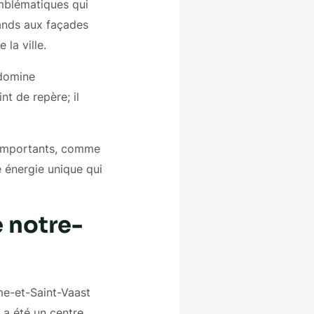
emblématiques qui
mands aux façades
la ville.
 domine
t de repère; il
s importants, comme
e énergie unique qui
e notre-
me-et-Saint-Vaast
 a été un centre