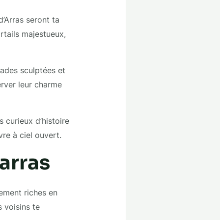
d’Arras seront ta
rtails majestueux,
çades sculptées et
erver leur charme
 curieux d’histoire
vre à ciel ouvert.
arras
lement riches en
s voisins te