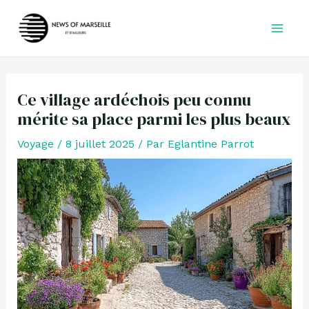
Aller
au
contenu
Ce village ardéchois peu connu
mérite sa place parmi les plus beaux
Voyage
/
8 juillet 2025
/ Par
Eglantine Parrot