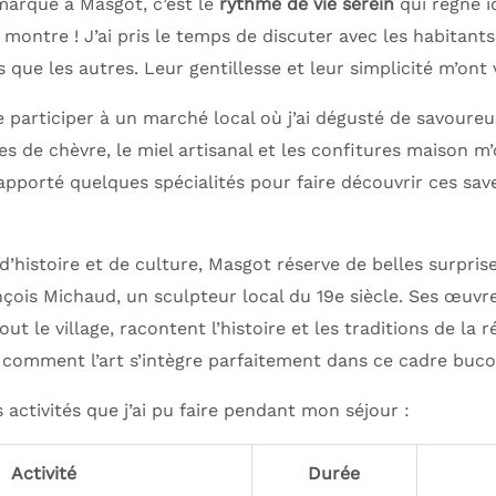
 marqué à Masgot, c’est le
rythme de vie serein
qui règne ic
 montre ! J’ai pris le temps de discuter avec les habitants
s que les autres. Leur gentillesse et leur simplicité m’ont
e participer à un marché local où j’ai dégusté de savoure
es de chèvre, le miel artisanal et les confitures maison m’
rapporté quelques spécialités pour faire découvrir ces sa
’histoire et de culture, Masgot réserve de belles surprises.
çois Michaud, un sculpteur local du 19e siècle. Ses œuvre
t le village, racontent l’histoire et les traditions de la r
r comment l’art s’intègre parfaitement dans ce cadre buco
 activités que j’ai pu faire pendant mon séjour :
Activité
Durée