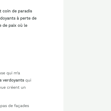
t coin de paradis
rdoyants à perte de
e de paix où le
use qui m’a
s verdoyants
qui
 vue créent un
 pas de façades