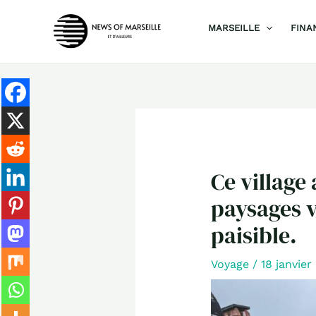
Aller
MARSEILLE
FINA
au
contenu
Ce village
paysages v
paisible.
Voyage
/
18 janvie