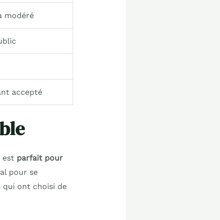
 à modéré
ublic
nt accepté
ible
e est
parfait pour
al pour se
 qui ont choisi de