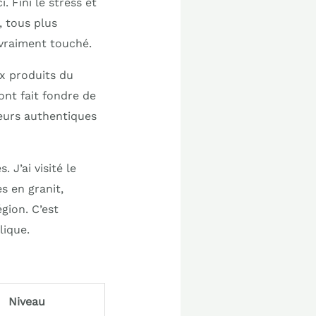
i. Fini le stress et
, tous plus
 vraiment touché.
ux produits du
ont fait fondre de
veurs authentiques
 J’ai visité le
s en granit,
égion. C’est
lique.
Niveau