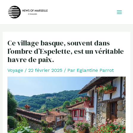
Aller
au
contenu
Ce village basque, souvent dans
l’ombre d’Espelette, est un véritable
havre de paix.
Voyage
/
22 février 2025
/ Par
Eglantine Parrot