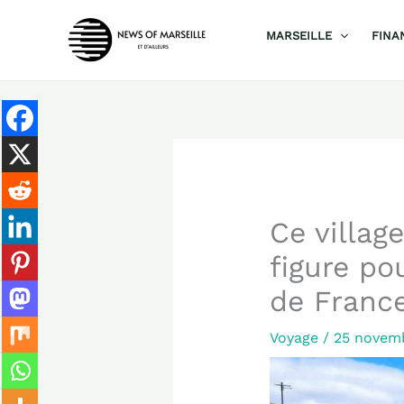
Aller
MARSEILLE
FINA
au
contenu
Ce villag
figure po
de Franc
Voyage
/
25 novem