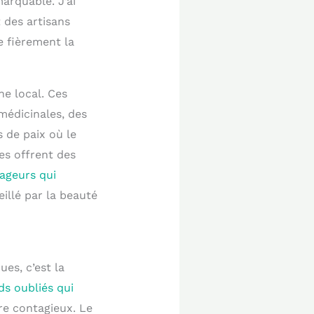
arquable. J’ai
 des artisans
e fièrement la
ne local. Ces
médicinales, des
 de paix où le
es offrent des
ageurs qui
eillé par la beauté
ues, c’est la
ds oubliés qui
vre contagieux. Le