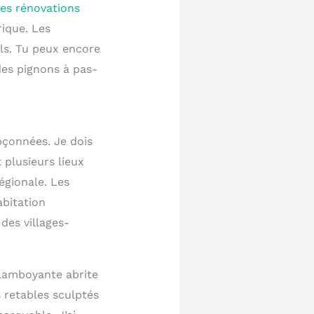
des rénovations
rique. Les
els. Tu peux encore
des pignons à pas-
pçonnées. Je dois
 plusieurs lieux
régionale. Les
abitation
des villages-
 flamboyante abrite
s retables sculptés