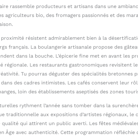
e rassemble producteurs et artisans dans une ambiance 
es agriculteurs bio, des fromagers passionnés et des mar
aison.
roximité résistent admirablement bien à la désertificati
rgs français. La boulangerie artisanale propose des gâte
ondent dans la bouche. L’épicerie fine met en avant les p
té régionale. Les restaurants gastronomiques revisitent le
réativité. Tu pourras déguster des spécialités bretonnes 
 dans des cadres intimistes. Les cafés conservent leur rôl
hanges, loin des établissements aseptisés des zones touri
turelles rythment l’année sans tomber dans la surenchère 
 traditionnelle aux expositions d’artistes régionaux, le 
ualité qui attirent un public averti. Les fêtes médiévale
n Âge avec authenticité. Cette programmation réfléchie 