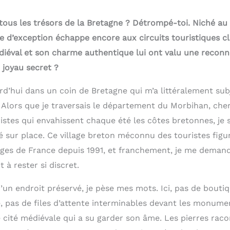
 tous les trésors de la Bretagne ? Détrompé-toi. Niché a
e d’exception échappe encore aux circuits touristiques cl
iéval et son charme authentique lui ont valu une reconn
 joyau secret ?
d’hui dans un coin de Bretagne qui m’a littéralement su
 Alors que je traversais le département du Morbihan, ch
istes qui envahissent chaque été les côtes bretonnes, je 
hé sur place. Ce village breton méconnu des touristes fig
lages de France depuis 1991, et franchement, je me deman
 à rester si discret.
’un endroit préservé, je pèse mes mots. Ici, pas de boutiq
, pas de files d’attente interminables devant les monume
e cité médiévale qui a su garder son âme. Les pierres raco