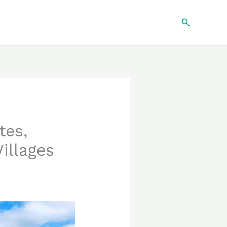
Recherche
tes,
illages