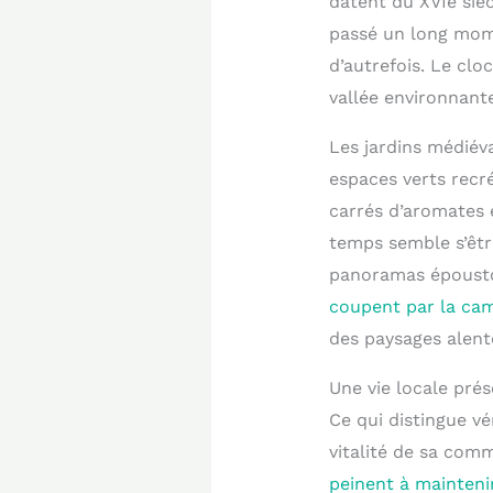
datent du XVIe sièc
passé un long mome
d’autrefois. Le clo
vallée environnante
Les jardins médiév
espaces verts recr
carrés d’aromates e
temps semble s’être
panoramas époust
coupent par la cam
des paysages alent
Une vie locale pré
Ce qui distingue vé
vitalité de sa com
peinent à mainten