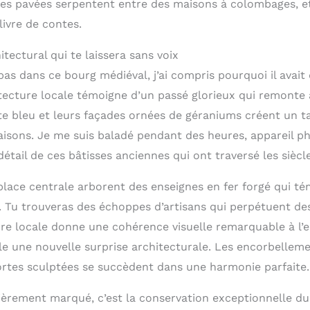
elles pavées serpentent entre des maisons à colombages, 
livre de contes.
tectural qui te laissera sans voix
as dans ce bourg médiéval, j’ai compris pourquoi il avait
itecture locale témoigne d’un passé glorieux qui remonte a
e bleu et leurs façades ornées de géraniums créent un ta
saisons. Je me suis baladé pendant des heures, appareil p
tail de ces bâtisses anciennes qui ont traversé les siècle
place centrale arborent des enseignes en fer forgé qui t
. Tu trouveras des échoppes d’artisans qui perpétuent des
rre locale donne une cohérence visuelle remarquable à l’
le une nouvelle surprise architecturale. Les encorbelleme
ortes sculptées se succèdent dans une harmonie parfaite.
ièrement marqué, c’est la conservation exceptionnelle du 