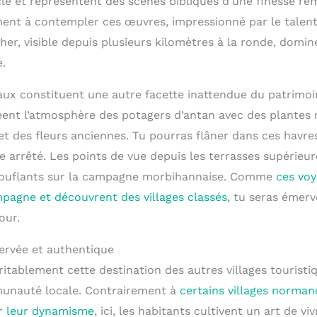
le et représentent des scènes bibliques d’une finesse rem
nt à contempler ces œuvres, impressionné par le talent
cher, visible depuis plusieurs kilomètres à la ronde, domin
.
aux constituent une autre facette inattendue du patrimoi
éent l’atmosphère des potagers d’antan avec des plantes 
t des fleurs anciennes. Tu pourras flâner dans ces havres
 arrêté. Les points de vue depuis les terrasses supérieur
ouflants sur la campagne morbihannaise. Comme
ces voy
pagne et découvrent des villages classés
, tu seras émerv
our.
servée et authentique
ritablement cette destination des autres villages touristiq
munauté locale. Contrairement à
certains villages norman
ir leur dynamisme
, ici, les habitants cultivent un art de vi