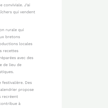
conviviale. J’ai
aîchers qui vendent
on rurale qui
aux bretons
roductions locales
s recettes
préparées avec des
e de lieu de
stiques.
festivalière. Des
calendrier propose
s recréent
contribue à