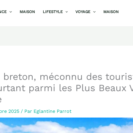
NCE
MAISON
LIFESTYLE
VOYAGE
MAISON
e breton, méconnu des touris
urtant parmi les Plus Beaux V
e
bre 2025
/ Par
Eglantine Parrot