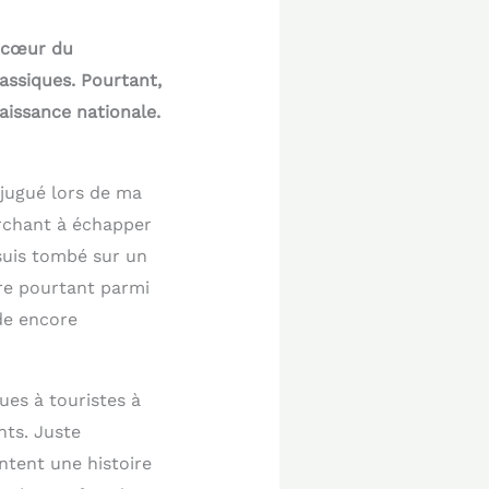
u cœur du
assiques. Pourtant,
aissance nationale.
bjugué lors de ma
erchant à échapper
suis tombé sur un
ure pourtant parmi
de encore
ues à touristes à
nts. Juste
ntent une histoire