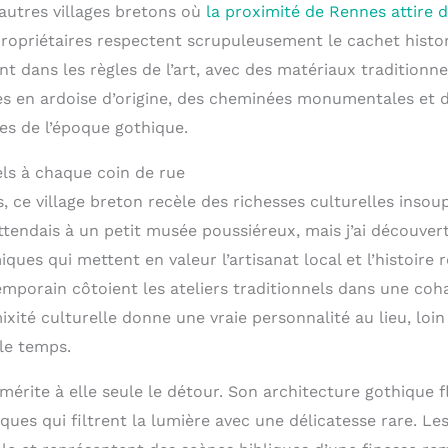
autres villages bretons où
la proximité de Rennes attire 
s propriétaires respectent scrupuleusement le cachet histo
nt dans les règles de l’art, avec des matériaux traditionn
es en ardoise d’origine, des cheminées monumentales et 
s de l’époque gothique.
els à chaque coin de rue
, ce village breton recèle des richesses culturelles insou
ttendais à un petit musée poussiéreux, mais j’ai découvert
ques qui mettent en valeur l’artisanat local et l’histoire 
emporain côtoient les ateliers traditionnels dans une coh
xité culturelle donne une vraie personnalité au lieu, loin 
le temps.
e mérite à elle seule le détour. Son architecture gothique
ques qui filtrent la lumière avec une délicatesse rare. Le