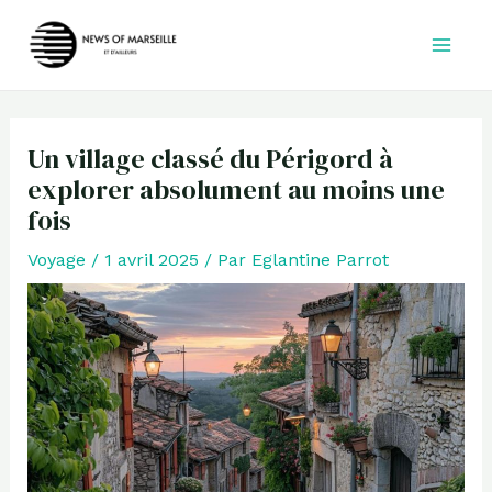
Aller
au
contenu
Un village classé du Périgord à
explorer absolument au moins une
fois
Voyage
/
1 avril 2025
/ Par
Eglantine Parrot