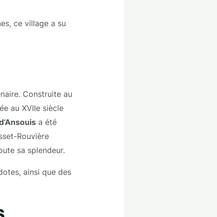
s, ce village a su
naire. Construite au
ée au XVIIe siècle
d’Ansouis
a été
sset-Rouvière
oute sa splendeur.
dotes, ainsi que des
s