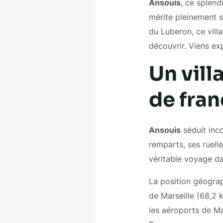
Ansouis
, ce splend
mérite pleinement s
du Luberon, ce villa
découvrir. Viens exp
Un vill
de fran
Ansouis
séduit inc
remparts, ses ruell
véritable voyage da
La position géograp
de Marseille (68,2 k
les aéroports de Ma