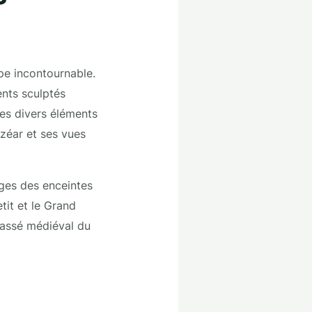
ape incontournable.
ents sculptés
ses divers éléments
zéar et ses vues
iges des enceintes
etit et le Grand
passé médiéval du