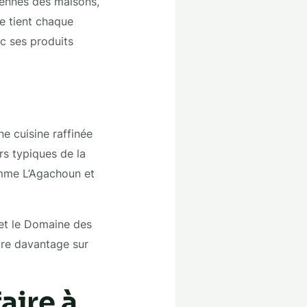
iennes des maisons,
se tient chaque
ec ses produits
e cuisine raffinée
urs typiques de la
omme L’Agachoun et
 et le Domaine des
dre davantage sur
aire à