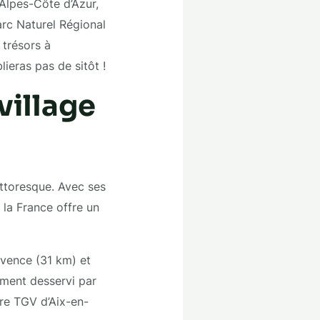
Alpes-Côte d’Azur,
arc Naturel Régional
 trésors à
lieras pas de sitôt !
village
ttoresque. Avec ses
 la France offre un
ovence (31 km) et
ment desservi par
are TGV d’Aix-en-