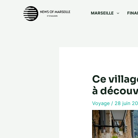
Aller
au
MARSEILLE
FINA
contenu
Ce villa
à découv
Voyage
/
28 juin 2