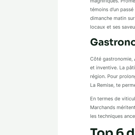
magnifiques. Promèn
témoins d’un passé 
dimanche matin sur 
locaux et ses saveu
Gastron
Côté gastronomie,
et inventive. La pât
région. Pour prolon
La Remise, te perme
En termes de viticu
Marchands méritent 
les techniques ances
Top 6 d