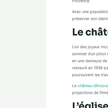
Provence.
Avec une population
préserver son identi
Le chât
L’un des joyaux inc
sommet d’un piton r
en une demeure de p
restauré en 1936 p
poursuivent les tra
Le
château d’Ansou
projections de films
L’églis