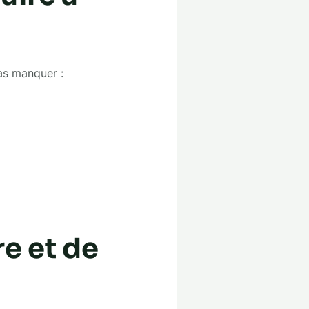
as manquer :
re et de