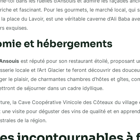
e-toi dans les ruelles d’Ansouis et admire les façades anc
riche et fascinant. Pour les gourmets, le marché local, qui 
la place du Lavoir, est une véritable caverne d’Ali Baba av
rs exquises.
omie et hébergements
Ansouis
est réputé pour son restaurant étoilé, proposant un
isserie locale et l’Art Glacier te feront découvrir des douce
ger le plaisir, de charmantes chambres d’hôtes et gîtes, c
ttront de séjourner dans un cadre idyllique.
lture, la Cave Coopérative Vinicole des Côteaux du village
une visite pour déguster des vins de qualité et en appren
trales de la région.
es incontournables à f