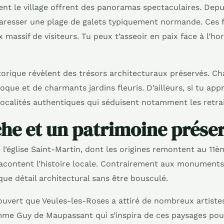
ent le village offrent des panoramas spectaculaires. Depu
 caresser une plage de galets typiquement normande. Ces 
ux massif de visiteurs. Tu peux t’asseoir en paix face à l’h
torique révèlent des trésors architecturaux préservés. C
oque et de charmants jardins fleuris. D’ailleurs, si tu appr
ocalités authentiques qui séduisent notamment les retrai
che et un patrimoine prése
l’église Saint-Martin, dont les origines remontent au 11è
 racontent l’histoire locale. Contrairement aux monuments 
ue détail architectural sans être bousculé.
couvert que Veules-les-Roses a attiré de nombreux artistes 
mme Guy de Maupassant qui s’inspira de ces paysages pour