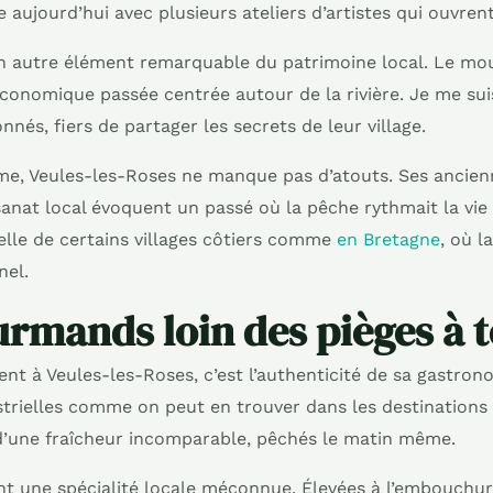
e aujourd’hui avec plusieurs ateliers d’artistes qui ouvrent
n autre élément remarquable du patrimoine local. Le mou
économique passée centrée autour de la rivière. Je me suis
nnés, fiers de partager les secrets de leur village.
me, Veules-les-Roses ne manque pas d’atouts. Ses ancie
sanat local évoquent un passé où la pêche rythmait la vie
elle de certains villages côtiers comme
en Bretagne
, où l
nel.
urmands loin des pièges à t
nt à Veules-les-Roses, c’est l’authenticité de sa gastrono
ustrielles comme on peut en trouver dans les destinations 
d’une fraîcheur incomparable, pêchés le matin même.
nt une spécialité locale méconnue. Élevées à l’embouchure