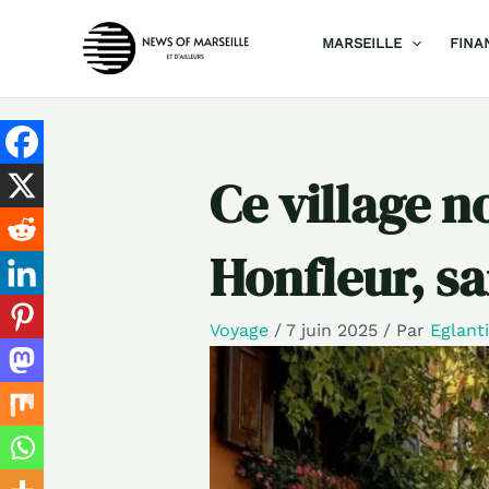
Aller
MARSEILLE
FINA
au
contenu
Ce village n
Honfleur, sa
Voyage
/
7 juin 2025
/ Par
Eglant