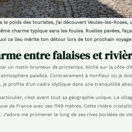
s le poids des touristes, j’ai découvert Veules-les-Roses,
 même charme typique sans les foules. Ruelles pavées, fa
uoi ce lieu mérite ton détour lors de ton prochain voyag
rme entre falaises et riviè
par un matin brumeux de printemps. Niché sur la côte d’A
tmosphère paisible. Contrairement à Honfleur où je doi
, je profite d’un cadre idyllique dans une tranquillité abs
articulier, c’est avant tout sa géographie unique. Le villag
euve de France avec ses 1149 mètres. Cette rivière cristal
. J’adore me promener le long de ses rives bordées de vi