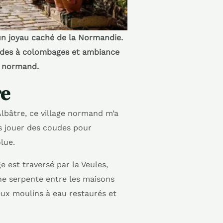
 un joyau caché de la Normandie.
çades à colombages et ambiance
e normand.
re
lbâtre, ce village normand m’a
s jouer des coudes pour
olue.
e est traversé par la Veules,
line serpente entre les maisons
eux moulins à eau restaurés et