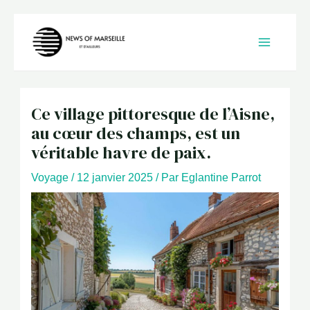
Aller
au
contenu
Ce village pittoresque de l’Aisne,
au cœur des champs, est un
véritable havre de paix.
Voyage
/
12 janvier 2025
/ Par
Eglantine Parrot