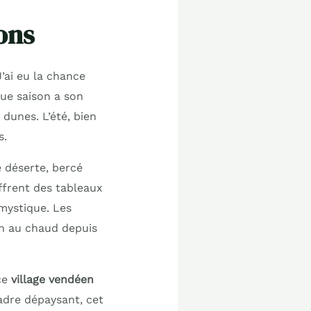
ons
J’ai eu la chance
que saison a son
 dunes. L’été, bien
s.
e déserte, bercé
ffrent des tableaux
 mystique. Les
en au chaud depuis
 ce
village vendéen
adre dépaysant, cet