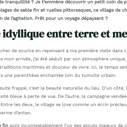
de tranquillité ? Je t’emmène découvrir un petit coin de p
ages de sable fin et ruelles pittoresques, ce village de 
n de l’agitation. Prêt pour un voyage dépaysant ?
 idyllique entre terre et m
her de sourire en repensant à ma première visite dans 
ès mon arrivée, j’ai été séduit par son atmosphère unique
aditions maritimes et douceur de vivre. Ici, le temps sem
urs une parenthèse enchantée loin du tumulte urbain.
suite frappé, c’est la beauté naturelle du lieu. D’un côté, 
ité bleue à perte de vue. De l’autre, la campagne vendé
. Entre les deux, le village se love comme un écrin précie
harme d’antan.
 fin
sont incontestablement l’un des atouts majeurs de ce