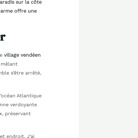
aradis sur la côte
charme offre une
er
ce
village vendéen
, mêlant
ble s’être arrêté,
l’océan Atlantique
enne verdoyante
ux, préservant
t endroit. J’ai