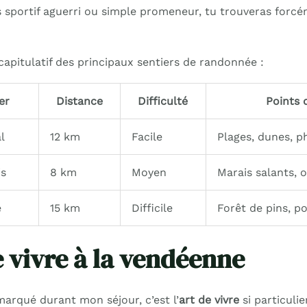
s sportif aguerri ou simple promeneur, tu trouveras forcé
capitulatif des principaux sentiers de randonnée :
er
Distance
Difficulté
Points 
l
12 km
Facile
Plages, dunes, p
is
8 km
Moyen
Marais salants, 
e
15 km
Difficile
Forêt de pins, p
e vivre à la vendéenne
marqué durant mon séjour, c’est l’
art de vivre
si particuli