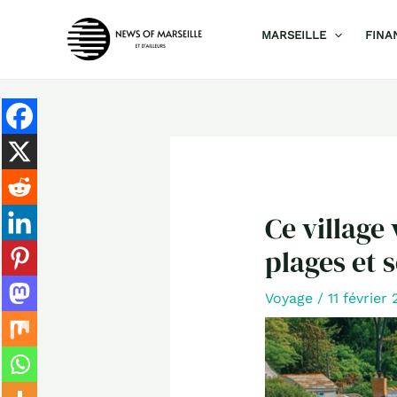
Aller
MARSEILLE
FINA
au
contenu
Ce village
plages et 
Voyage
/
11 février