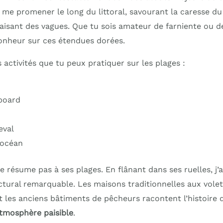
 me promener le long du littoral, savourant la caresse d
paisant des vagues. Que tu sois amateur de farniente ou d
onheur sur ces étendues dorées.
 activités que tu peux pratiquer sur les plages :
board
eval
’océan
se résume pas à ses plages. En flânant dans ses ruelles, j’
tural remarquable. Les maisons traditionnelles aux volets
t les anciens bâtiments de pêcheurs racontent l’histoire d
tmosphère paisible
.