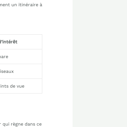
ment un itinéraire à
d’intérêt
hare
oiseaux
oints de vue
er qui règne dans ce