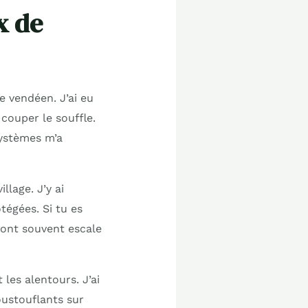
x de
e vendéen. J’ai eu
couper le souffle.
systèmes m’a
llage. J’y ai
tégées. Si tu es
 font souvent escale
les alentours. J’ai
oustouflants sur