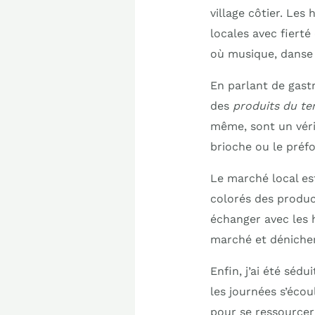
village côtier. Les 
locales avec fierté 
où musique, danse 
En parlant de gastr
des
produits du ter
même, sont un véri
brioche ou le préfo
Le marché local est
colorés des product
échanger avec les h
marché et dénicher 
Enfin, j’ai été sédu
les journées s’écou
pour se ressourcer 