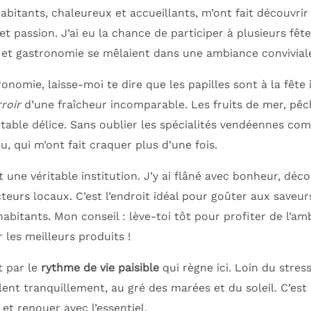
habitants, chaleureux et accueillants, m’ont fait découvrir 
et passion. J’ai eu la chance de participer à plusieurs fête
et gastronomie se mêlaient dans une ambiance convivial
onomie, laisse-moi te dire que les papilles sont à la fête i
roir
d’une fraîcheur incomparable. Les fruits de mer, pêc
table délice. Sans oublier les spécialités vendéennes co
u, qui m’ont fait craquer plus d’une fois.
 une véritable institution. J’y ai flâné avec bonheur, déco
eurs locaux. C’est l’endroit idéal pour goûter aux saveurs
abitants. Mon conseil : lève-toi tôt pour profiter de l’a
les meilleurs produits !
it par le
rythme de vie paisible
qui règne ici. Loin du stress
lent tranquillement, au gré des marées et du soleil. C’est l
et renouer avec l’essentiel.