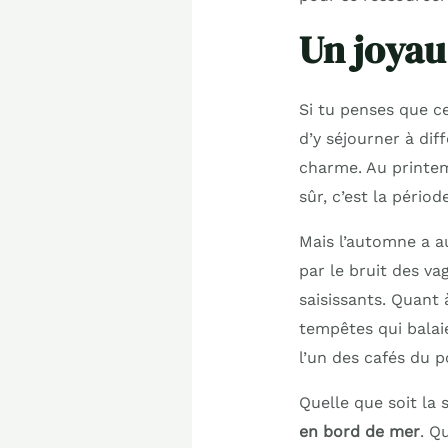
Un joyau
Si tu penses que ce
d’y séjourner à dif
charme. Au printemp
sûr, c’est la pério
Mais l’automne a au
par le bruit des v
saisissants. Quant 
tempêtes qui balai
l’un des cafés du p
Quelle que soit la 
en bord de mer
. Q