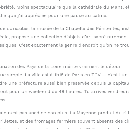
obriété. Moins spectaculaire que la cathédrale du Mans, e
lie que j’ai appréciée pour une pause au calme.
e curiosités, le musée de la Chapelle des Pénitentes, ins
iècle, propose une collection d’objets d’art sacré raremen
ssiques. C’est exactement le genre d’endroit qu’on ne tro
ination des Pays de la Loire mérite vraiment le détour
ue simple. La ville est à 1h15 de Paris en TGV — c’est l’un 
dre une préfecture aussi bien préservée depuis la capitale
t pour un week-end de 48 heures. Tu arrives vendredi so
ss.
ale n’est pas anodine non plus. La Mayenne produit du ril
 rillettes, et des fromages fermiers souvent absents des ci