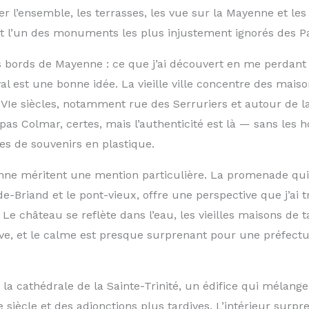
r l’ensemble, les terrasses, les vue sur la Mayenne et les t
est l’un des monuments les plus injustement ignorés des Pa
 les bords de Mayenne : ce que j’ai découvert en me perdant
al est une bonne idée. La vieille ville concentre des mai
VIe siècles, notamment rue des Serruriers et autour de la
 pas Colmar, certes, mais l’authenticité est là — sans les 
es de souvenirs en plastique.
ne méritent une mention particulière. La promenade qui 
ide-Briand et le pont-vieux, offre une perspective que j’ai 
Le château se reflète dans l’eau, les vieilles maisons de 
ive, et le calme est presque surprenant pour une préfect
la cathédrale de la Sainte-Trinité, un édifice qui mélang
 siècle et des adjonctions plus tardives. L’intérieur surpr