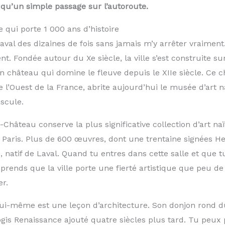
 qu’un simple passage sur l’autoroute.
 qui porte 1 000 ans d’histoire
aval des dizaines de fois sans jamais m’y arrêter vraiment
t. Fondée autour du Xe siècle, la ville s’est construite su
 château qui domine le fleuve depuis le XIIe siècle. Ce c
l’Ouest de la France, abrite aujourd’hui le musée d’art na
ascule.
hâteau conserve la plus significative collection d’art na
 Paris. Plus de 600 œuvres, dont une trentaine signées He
natif de Laval. Quand tu entres dans cette salle et que t
prends que la ville porte une fierté artistique que peu de c
r.
ui-même est une leçon d’architecture. Son donjon rond du
ogis Renaissance ajouté quatre siècles plus tard. Tu peux