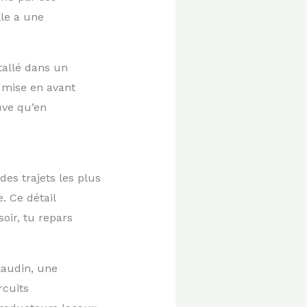
lle a une
tallé dans un
t mise en avant
uve qu’en
des trajets les plus
. Ce détail
ir, tu repars
laudin, une
rcuits