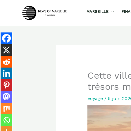
Aller
MARSEILLE
FIN
au
contenu
Cette vill
trésors m
Voyage
/
5 juin 20