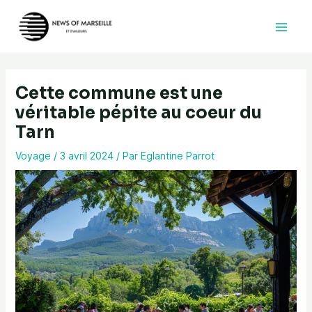
Aller
au
contenu
Cette commune est une
véritable pépite au coeur du
Tarn
Voyage
/
3 avril 2024
/ Par
Eglantine Parrot